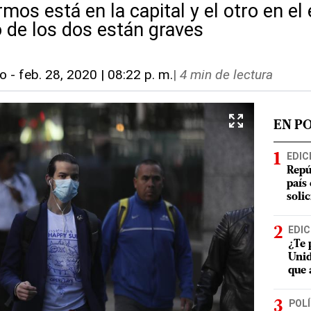
mos está en la capital y el otro en e
o de los dos están graves
co
-
feb. 28, 2020 | 08:22 p. m.
|
4 min de lectura
EN P
EDIC
Repú
país
soli
EDIC
¿Te 
Unid
que 
POLÍ