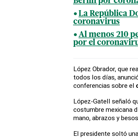
Berlín por coron
La República Do
coronavirus
Al menos 210 p
por el coronavir
López Obrador, que rea
todos los días, anunci
conferencias sobre el
López-Gatell señaló qu
costumbre mexicana de
mano, abrazos y besos
El presidente soltó una