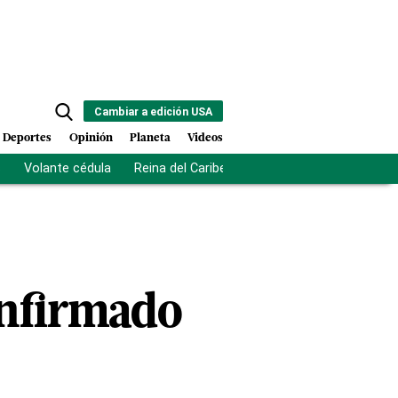
Cambiar a edición USA
Deportes
Opinión
Planeta
Videos
s
Volante cédula
Reina del Caribe
Clausura Juegos Centro
onfirmado