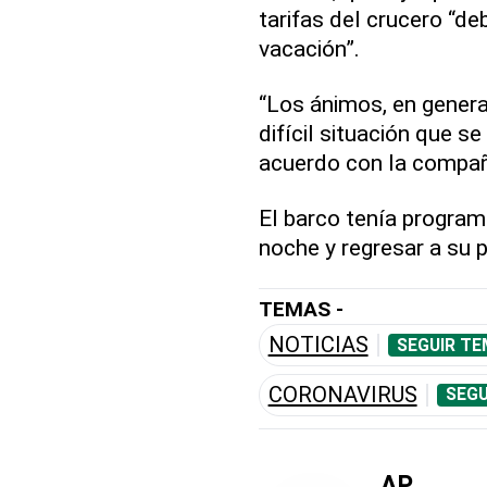
tarifas del crucero “de
vacación”.
“Los ánimos, en general
difícil situación que se
acuerdo con la compañ
El barco tenía program
noche y regresar a su 
TEMAS -
NOTICIAS
SEGUIR TE
CORONAVIRUS
SEGU
AP