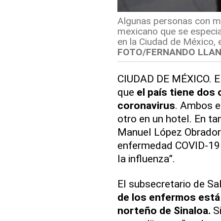
Algunas personas con mas
mexicano que se especia
en la Ciudad de México, e
FOTO/FERNANDO LLA
CIUDAD DE MÉXICO. El 
que
el país tiene dos
coronavirus
. Ambos es
otro en un hotel. En t
Manuel López Obrador t
enfermedad COVID-19 al
la influenza”.
El subsecretario de Sa
de los enfermos está e
norteño de Sinaloa.
S