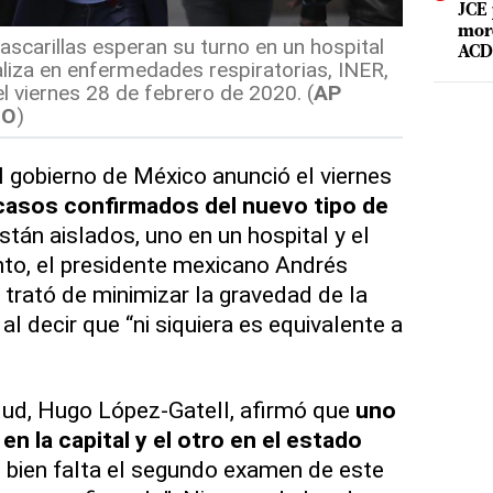
JCE 
mord
carillas esperan su turno en un hospital
ACD 
liza en enfermedades respiratorias, INER,
l viernes 28 de febrero de 2020. (
AP
NO
)
gobierno de México anunció el viernes
 casos confirmados del nuevo tipo de
tán aislados, uno en un hospital y el
anto, el presidente mexicano Andrés
rató de minimizar la gravedad de la
 decir que “ni siquiera es equivalente a
lud, Hugo López-Gatell, afirmó que
uno
n la capital y el otro en el estado
i bien falta el segundo examen de este