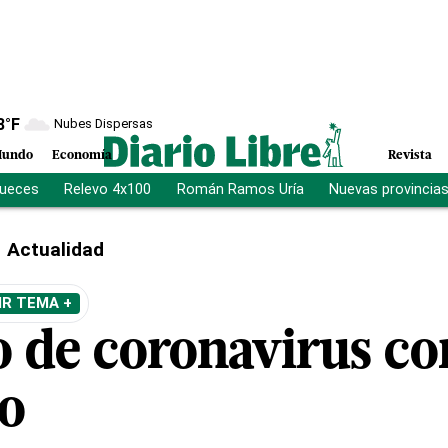
8
°F
Nubes Dispersas
undo
Economía
Revista
jueces
Relevo 4x100
Román Ramos Uría
Nuevas provincia
Actualidad
IR TEMA +
o de coronavirus c
o