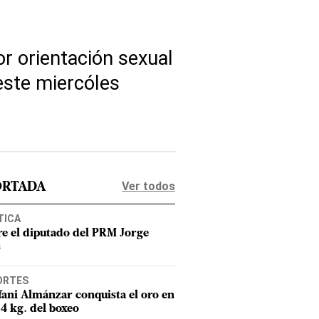
or orientación sexual
este miercóles
Ver todos
ORTADA
TICA
e el diputado del PRM Jorge
s
ORTES
fani Almánzar conquista el oro en
54 kg. del boxeo