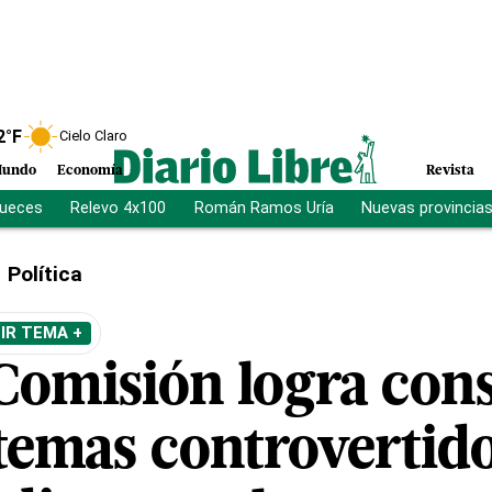
2
°F
Cielo Claro
undo
Economía
Revista
jueces
Relevo 4x100
Román Ramos Uría
Nuevas provincia
Política
IR TEMA +
Comisión logra con
temas controvertido