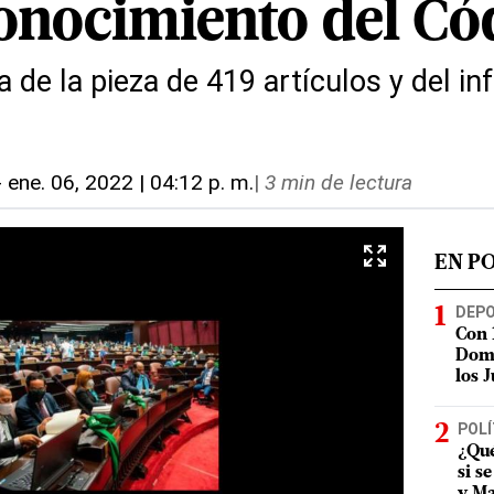
onocimiento del Có
 de la pieza de 419 artículos y del i
o
-
ene. 06, 2022 | 04:12 p. m.
|
3 min de lectura
EN P
DEP
Con 
Domi
los 
POLÍ
¿Qué
si s
y Ma