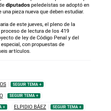
 de
diputados
peledeístas se adoptó en
de una pieza nueva que deben estudiar.
aria de este jueves, el pleno de la
 proceso de lectura de los 419
oyecto de ley de Código Penal y del
 especial, con propuestas de
eis artículos.
DOS
SEGUIR TEMA +
O
SEGUIR TEMA +
ELPIDIO BÁEZ
A +
SEGUIR TEMA +