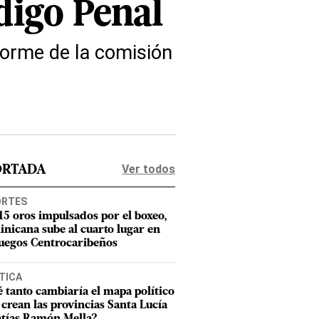
digo Penal
nforme de la comisión
Ver todos
ORTADA
ORTES
15 oros impulsados por el boxeo,
nicana sube al cuarto lugar en
Juegos Centrocaribeños
TICA
 tanto cambiaría el mapa político
e crean las provincias Santa Lucía
tías Ramón Mella?