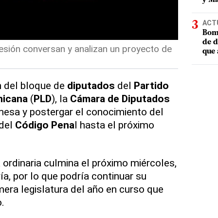
ACT
Bomb
de d
esión conversan y analizan un proyecto de
que 
n del bloque de
diputados
del
Partido
inicana
(
PLD
), la
Cámara de Diputados
 mesa y postergar el conocimiento del
del
Código Pena
l hasta el próximo
 ordinaria culmina el próximo miércoles,
ría, por lo que podría continuar su
mera legislatura del año en curso que
o.