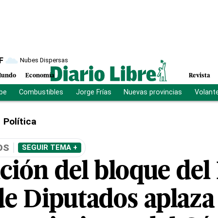
F
Nubes Dispersas
undo
Economía
Revista
ibe
Combustibles
Jorge Frías
Nuevas provincias
Volant
Política
OS
SEGUIR TEMA +
ción del bloque del
e Diputados aplaza 