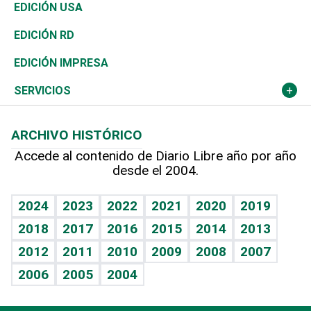
Reportajes
África
Vivienda
Buena Vida
Ciclismo
En Directo
Tecnología
Economía
EDICIÓN USA
Ocenanía
Telecom.
Sociales
Tenis
El Espía
Historia
Revista
EDICIÓN RD
Caribe
Global y variable
Novedades
Olimpismo
Noticiero Poteleche
Martes de tecnología
Deportes
EDICIÓN IMPRESA
Resto del mundo
Economía personal
Podcast Arte Libre
Más deportes
Columnistas
Cambio climático
Opinión
SERVICIOS
Macroeconomía
Mi mascota
Resultados deportivos
Lecturas
Planeta
Efemérides
ARCHIVO HISTÓRICO
Hablando con el pediatra
Línea de hit
Más firmas
Hecho en casa
Cumpleaños
Accede al contenido de Diario Libre año por año
desde el 2004.
Diario de nutrición
BRV
Mundo gamer
RSS
Vida y familia
TBT Deportivo
Guía del dinero
Horóscopos
2024
2023
2022
2021
2020
2019
Eñe
2018
2017
2016
2015
2014
2013
Crucigramas
2012
2011
2010
2009
2008
2007
Celebrando la vida
2006
2005
2004
Sin complejos
En pocas palabras