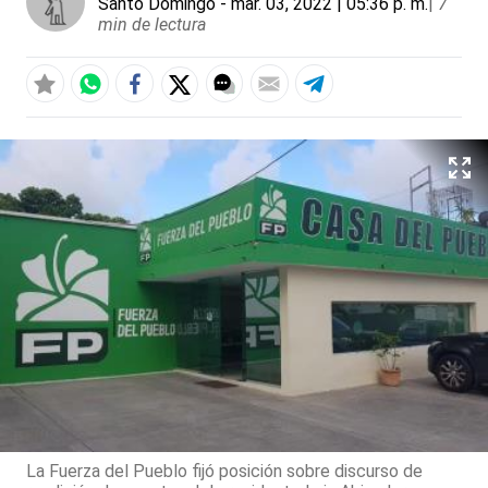
Santo Domingo
- mar. 03, 2022 | 05:36 p. m.
|
7
min de lectura
La Fuerza del Pueblo fijó posición sobre discurso de