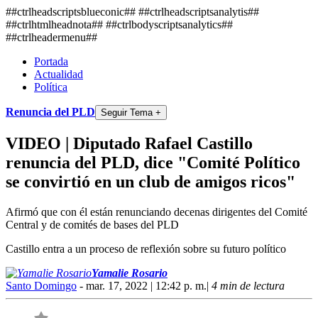
##ctrlheadscriptsblueconic## ##ctrlheadscriptsanalytis##
##ctrlhtmlheadnota##
##ctrlbodyscriptsanalytics##
##ctrlheadermenu##
Portada
Actualidad
Política
Renuncia del PLD
Seguir Tema +
VIDEO | Diputado Rafael Castillo
renuncia del PLD, dice "Comité Político
se convirtió en un club de amigos ricos"
Afirmó que con él están renunciando decenas dirigentes del Comité
Central y de comités de bases del PLD
Castillo entra a un proceso de reflexión sobre su futuro político
Yamalie Rosario
Santo Domingo
- mar. 17, 2022 | 12:42 p. m.
|
4 min de lectura