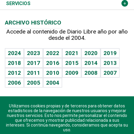
Resto del mundo
Economía personal
Podcast Arte Libre
Más deportes
Columnistas
Cambio climático
Opinión
SERVICIOS
Macroeconomía
Mi mascota
Resultados deportivos
Lecturas
Planeta
Efemérides
ARCHIVO HISTÓRICO
Hablando con el pediatra
Línea de hit
Más firmas
Hecho en casa
Cumpleaños
Accede al contenido de Diario Libre año por año
desde el 2004.
Diario de nutrición
BRV
Mundo gamer
RSS
Vida y familia
TBT Deportivo
Guía del dinero
Horóscopos
2024
2023
2022
2021
2020
2019
Eñe
2018
2017
2016
2015
2014
2013
Crucigramas
2012
2011
2010
2009
2008
2007
Celebrando la vida
2006
2005
2004
Sin complejos
En pocas palabras
Utilizamos cookies propias y de terceros para obtener datos
Descarga nuestras aplicaciones para Android, iOS y
Escuchando al corazón
estadísticos de la navegación de nuestros usuarios y mejorar
sistema Huawei.
nuestros servicios. Esto nos permite personalizar el contenido
que ofrecemos y mostrar publicidad relacionada a sus
Economía Personal
intereses. Si continúa navegando, consideramos que acepta su
uso.
Consulta Libre