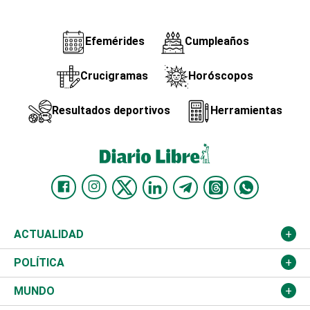
Efemérides
Cumpleaños
Crucigramas
Horóscopos
Resultados deportivos
Herramientas
ACTUALIDAD
Nacional
POLÍTICA
Ciudad
Partidos
MUNDO