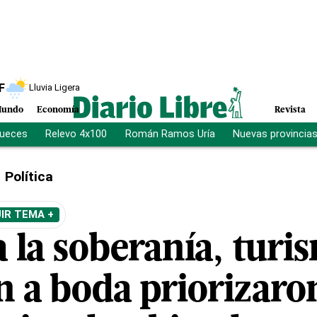
F
Lluvia Ligera
undo
Economía
Revista
jueces
Relevo 4x100
Román Ramos Uría
Nuevas provincia
Política
IR TEMA +
 la soberanía, turi
n a boda priorizaro