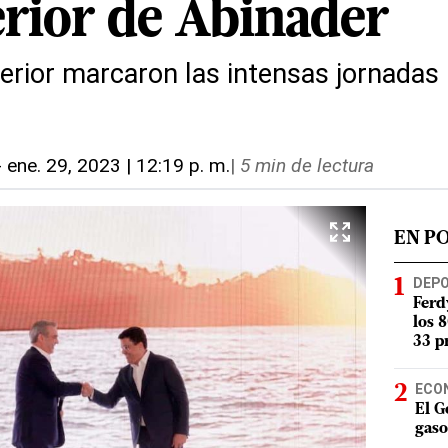
erior de Abinader
terior marcaron las intensas jornadas l
-
ene. 29, 2023 | 12:19 p. m.
|
5 min de lectura
EN P
DEP
Ferd
los 
33 p
ECO
El G
gaso