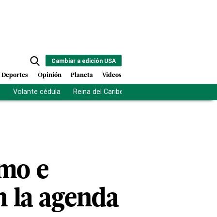
Cambiar a edición USA
Deportes
Opinión
Planeta
Videos
s
Volante cédula
Reina del Caribe
Clausura Juegos Centro
smo e
n la agenda