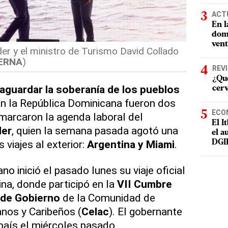
ACT
En l
domi
vent
der y el ministro de Turismo David Collado
ERNA
)
REV
¿Qué
aguardar la soberanía de los pueblos
cer
n la República Dominicana fueron dos
ECO
 marcaron la agenda laboral del
El I
der
, quien la semana pasada agotó una
el a
 viajes al exterior:
Argentina y Miami
.
DGI
o inició el pasado lunes su viaje oficial
ina, donde participó en la
VII Cumbre
 de Gobierno
de la Comunidad de
nos y Caribeños (
Celac
). El gobernante
país el miércoles pasado.