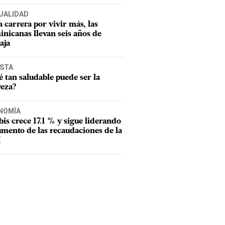
UALIDAD
a carrera por vivir más, las
nicanas llevan seis años de
aja
ISTA
 tan saludable puede ser la
veza?
NOMÍA
tbis crece 17.1 % y sigue liderando
umento de las recaudaciones de la
I