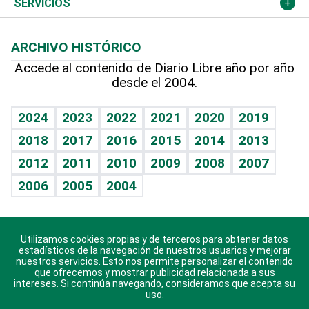
Podcast Arte Libre
Más deportes
Columnistas
Cambio climático
Opinión
SERVICIOS
Macroeconomía
Mi mascota
Resultados deportivos
Lecturas
Planeta
Efemérides
ARCHIVO HISTÓRICO
Hablando con el pediatra
Línea de hit
Más firmas
Hecho en casa
Cumpleaños
Accede al contenido de Diario Libre año por año
desde el 2004.
Diario de nutrición
BRV
Mundo gamer
RSS
Vida y familia
TBT Deportivo
Guía del dinero
Horóscopos
2024
2023
2022
2021
2020
2019
Eñe
2018
2017
2016
2015
2014
2013
Crucigramas
2012
2011
2010
2009
2008
2007
Celebrando la vida
2006
2005
2004
Sin complejos
En pocas palabras
Utilizamos cookies propias y de terceros para obtener datos
Descarga nuestras aplicaciones para Android, iOS y
Escuchando al corazón
estadísticos de la navegación de nuestros usuarios y mejorar
sistema Huawei.
nuestros servicios. Esto nos permite personalizar el contenido
que ofrecemos y mostrar publicidad relacionada a sus
Economía Personal
intereses. Si continúa navegando, consideramos que acepta su
uso.
Consulta Libre