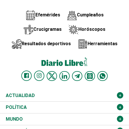
Efemérides
Cumpleaños
Crucigramas
Horóscopos
Resultados deportivos
Herramientas
ACTUALIDAD
Nacional
POLÍTICA
Ciudad
Partidos
MUNDO