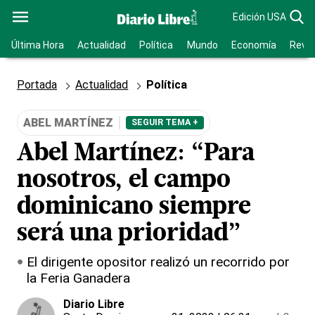
Edición USA
Última Hora
Actualidad
Política
Mundo
Economía
Revis
Portada
Actualidad
Política
ABEL MARTÍNEZ
SEGUIR TEMA +
Abel Martínez: “Para
nosotros, el campo
dominicano siempre
será una prioridad”
El dirigente opositor realizó un recorrido por
la Feria Ganadera
Diario Libre