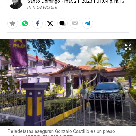
Santo Domingo
- mar. 21, 2023 | 01:04 p. m.
|
2
min de lectura
Peledeístas aseguran Gonzalo Castillo es un preso