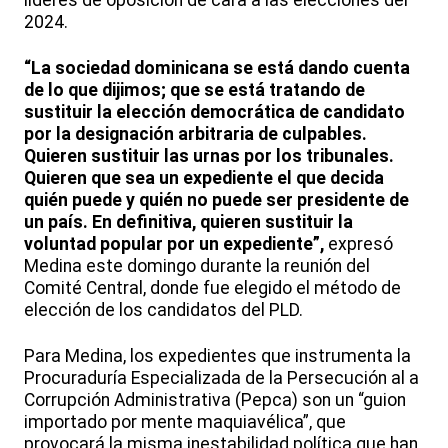
líderes de oposición de cara a las elecciones del
2024.
“La sociedad dominicana se está dando cuenta
de lo que dijimos; que se está tratando de
sustituir la elección democrática de candidato
por la designación arbitraria de culpables.
Quieren sustituir las urnas por los tribunales.
Quieren que sea un expediente el que decida
quién puede y quién no puede ser presidente de
un país. En definitiva, quieren sustituir la
voluntad popular por un expediente”,
expresó
Medina este domingo durante la reunión del
Comité Central, donde fue elegido el método de
elección de los candidatos del PLD.
Para Medina, los expedientes que instrumenta la
Procuraduría Especializada de la Persecución al a
Corrupción Administrativa (Pepca) son un “guion
importado por mente maquiavélica”, que
provocará la misma inestabilidad política que han