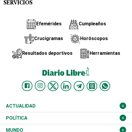
SERVICIOS
Efemérides
Cumpleaños
Crucigramas
Horóscopos
Resultados deportivos
Herramientas
ACTUALIDAD
Nacional
POLÍTICA
Ciudad
Partidos
MUNDO