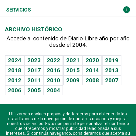
Resto del mundo
Economía personal
Podcast Arte Libre
Más deportes
Columnistas
Cambio climático
Opinión
SERVICIOS
Macroeconomía
Mi mascota
Resultados deportivos
Lecturas
Planeta
Efemérides
ARCHIVO HISTÓRICO
Hablando con el pediatra
Línea de hit
Más firmas
Hecho en casa
Cumpleaños
Accede al contenido de Diario Libre año por año
desde el 2004.
Diario de nutrición
BRV
Mundo gamer
RSS
Vida y familia
TBT Deportivo
Guía del dinero
Horóscopos
2024
2023
2022
2021
2020
2019
Eñe
2018
2017
2016
2015
2014
2013
Crucigramas
2012
2011
2010
2009
2008
2007
Celebrando la vida
2006
2005
2004
Sin complejos
En pocas palabras
Utilizamos cookies propias y de terceros para obtener datos
Descarga nuestras aplicaciones para Android, iOS y
Escuchando al corazón
estadísticos de la navegación de nuestros usuarios y mejorar
sistema Huawei.
nuestros servicios. Esto nos permite personalizar el contenido
que ofrecemos y mostrar publicidad relacionada a sus
Economía Personal
intereses. Si continúa navegando, consideramos que acepta su