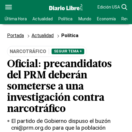
Edición USA
Última Hora
Actualidad
Política
Mundo
Economía
Revis
Portada
Actualidad
Política
NARCOTRÁFICO
SEGUIR TEMA +
Oficial: precandidatos
del PRM deberán
someterse a una
investigación contra
narcotráfico
El partido de Gobierno dispuso el buzón
cni@prm.org.do para que la población