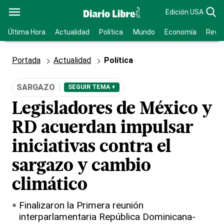
Edición USA
Última Hora
Actualidad
Política
Mundo
Economía
Revis
Portada
Actualidad
Política
SARGAZO
SEGUIR TEMA +
Legisladores de México y
RD acuerdan impulsar
iniciativas contra el
sargazo y cambio
climático
Finalizaron la Primera reunión
interparlamentaria República Dominicana-