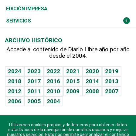
Caribe
Global y variable
Novedades
Olimpismo
Noticiero Poteleche
Martes de tecnología
Deportes
EDICIÓN IMPRESA
Resto del mundo
Economía personal
Podcast Arte Libre
Más deportes
Columnistas
Cambio climático
Opinión
SERVICIOS
Macroeconomía
Mi mascota
Resultados deportivos
Lecturas
Planeta
Efemérides
ARCHIVO HISTÓRICO
Hablando con el pediatra
Línea de hit
Más firmas
Hecho en casa
Cumpleaños
Accede al contenido de Diario Libre año por año
desde el 2004.
Diario de nutrición
BRV
Mundo gamer
RSS
Vida y familia
TBT Deportivo
Guía del dinero
Horóscopos
2024
2023
2022
2021
2020
2019
Eñe
2018
2017
2016
2015
2014
2013
Crucigramas
2012
2011
2010
2009
2008
2007
Celebrando la vida
2006
2005
2004
Sin complejos
En pocas palabras
Utilizamos cookies propias y de terceros para obtener datos
Descarga nuestras aplicaciones para Android, iOS y
Escuchando al corazón
estadísticos de la navegación de nuestros usuarios y mejorar
sistema Huawei.
nuestros servicios. Esto nos permite personalizar el contenido