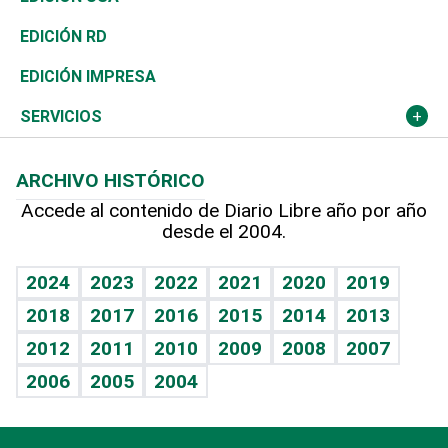
Ocenanía
Telecom.
Sociales
Tenis
El Espía
Historia
Revista
EDICIÓN RD
Caribe
Global y variable
Novedades
Olimpismo
Noticiero Poteleche
Martes de tecnología
Deportes
EDICIÓN IMPRESA
Resto del mundo
Economía personal
Podcast Arte Libre
Más deportes
Columnistas
Cambio climático
Opinión
SERVICIOS
Macroeconomía
Mi mascota
Resultados deportivos
Lecturas
Planeta
Efemérides
ARCHIVO HISTÓRICO
Hablando con el pediatra
Línea de hit
Más firmas
Hecho en casa
Cumpleaños
Accede al contenido de Diario Libre año por año
desde el 2004.
Diario de nutrición
BRV
Mundo gamer
RSS
Vida y familia
TBT Deportivo
Guía del dinero
Horóscopos
2024
2023
2022
2021
2020
2019
Eñe
2018
2017
2016
2015
2014
2013
Crucigramas
2012
2011
2010
2009
2008
2007
Celebrando la vida
2006
2005
2004
Sin complejos
En pocas palabras