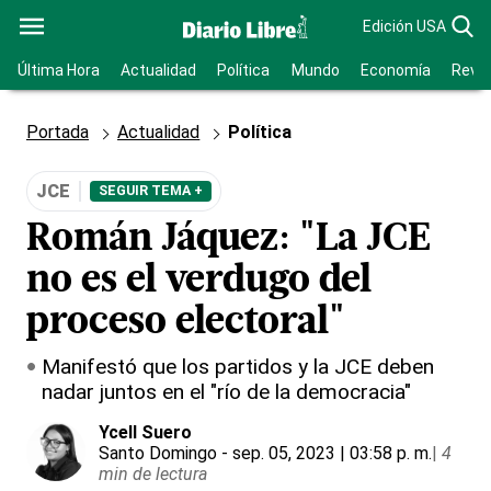
Edición USA
Última Hora
Actualidad
Política
Mundo
Economía
Revis
Portada
Actualidad
Política
JCE
SEGUIR TEMA +
Román Jáquez: "La JCE
no es el verdugo del
proceso electoral"
Manifestó que los partidos y la JCE deben
nadar juntos en el "río de la democracia"
Ycell Suero
Santo Domingo
- sep. 05, 2023 | 03:58 p. m.
|
4
min de lectura