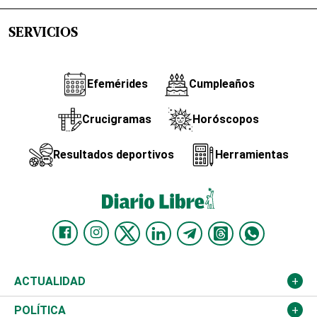
SERVICIOS
Efemérides
Cumpleaños
Crucigramas
Horóscopos
Resultados deportivos
Herramientas
ACTUALIDAD
Nacional
POLÍTICA