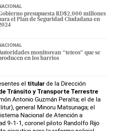
NACIONAL
Gobierno presupuesta RD$2,000 millones
para el Plan de Seguridad Ciudadana en
2024
NACIONAL
Autoridades monitorean “teteos” que se
producen en los barrios
esentes el
titular
de la Dirección
de Tránsito
y Transporte Terrestre
amón Antonio Guzmán Peralta; el de la
litur), general Minoru Matsunaga; el
 Sistema Nacional de Atención a
d 9-1-1, coronel piloto Randolfo Rijo
 ejecutivo para la reforma policial,