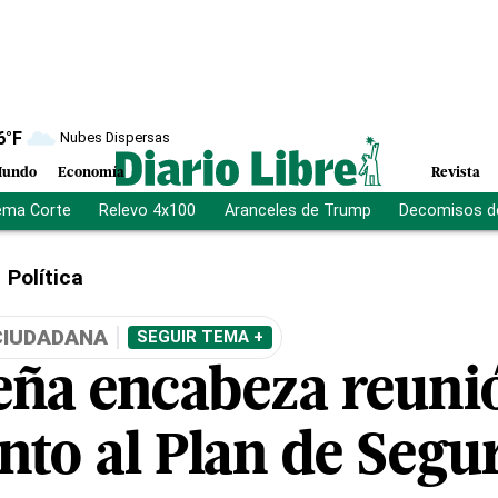
6
°F
Nubes Dispersas
undo
Economía
Revista
ema Corte
Relevo 4x100
Aranceles de Trump
Decomisos d
Política
CIUDADANA
SEGUIR TEMA +
eña encabeza reuni
nto al Plan de Segu