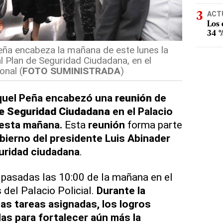
ACT
Los
34 %
eña encabeza la mañana de este lunes la
l Plan de Seguridad Ciudadana, en el
onal (
FOTO SUMINISTRADA
)
uel Peña encabezó una
reunión
de
e Seguridad Ciudadana
en el Palacio
l esta mañana.
Esta
reunión
forma parte
bierno del presidente Luis Abinader
guridad ciudadana
.
pasadas las 10:00 de la mañana en el
 del Palacio Policial.
Durante la
las tareas asignadas, los logros
as para fortalecer aún más la