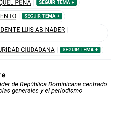
QUEL PEÑA
SEGUIR TEMA +
IENTO
SEGUIR TEMA +
IDENTE LUIS ABINADER
URIDAD CIUDADANA
SEGUIR TEMA +
re
líder de República Dominicana centrado
icias generales y el periodismo