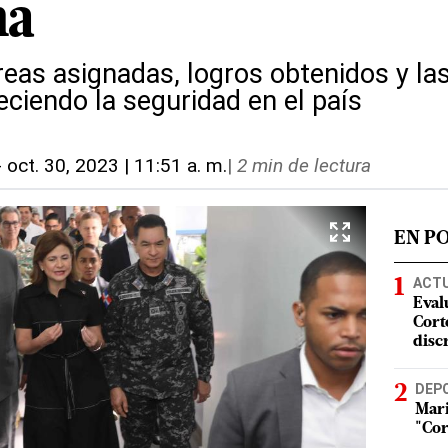
na
areas asignadas, logros obtenidos y l
eciendo la seguridad en el país
-
oct. 30, 2023 | 11:51 a. m.
|
2 min de lectura
EN P
ACT
Eval
Corte
disc
DEP
Mari
"Cor