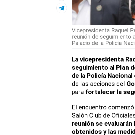
Vicepresidenta Raquel P
reunión de seguimiento a
Palacio de la Policía Naci
La
vicepresidenta
Raq
seguimiento al
Plan d
de la Policía Naciona
de las acciones del
Go
para
fortalecer la se
El encuentro comenzó 
Salón Club de Oficiales
reunión
se evaluarán 
obtenidos y las medid