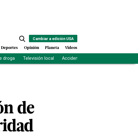
Cambiar a edición USA
Deportes
Opinión
Planeta
Videos
e droga
Televisión local
Accidente Los Ríos
Fuerza antipand
ón de
ridad