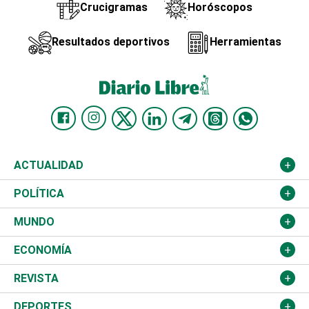
Crucigramas
Horóscopos
Resultados deportivos
Herramientas
ACTUALIDAD
Nacional
POLÍTICA
Ciudad
Partidos
MUNDO
Educación
JCE
Estados Unidos
ECONOMÍA
Salud
TSE
América Latina
Finanzas
REVISTA
Justicia
Congreso Nacional
Haití
Turismo
Música
DEPORTES