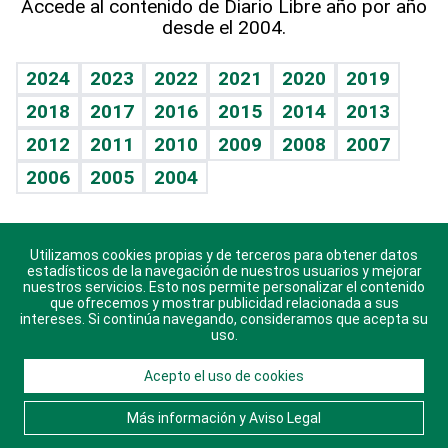
Accede al contenido de Diario Libre año por año
desde el 2004.
Diario de nutrición
BRV
Mundo gamer
RSS
Vida y familia
TBT Deportivo
Guía del dinero
Horóscopos
2024
2023
2022
2021
2020
2019
Eñe
2018
2017
2016
2015
2014
2013
Crucigramas
2012
2011
2010
2009
2008
2007
Celebrando la vida
2006
2005
2004
Sin complejos
En pocas palabras
Utilizamos cookies propias y de terceros para obtener datos
Descarga nuestras aplicaciones para Android, iOS y
Escuchando al corazón
estadísticos de la navegación de nuestros usuarios y mejorar
sistema Huawei.
nuestros servicios. Esto nos permite personalizar el contenido
que ofrecemos y mostrar publicidad relacionada a sus
Economía Personal
intereses. Si continúa navegando, consideramos que acepta su
uso.
Consulta Libre
Acepto el uso de cookies
© 2021 Diario Libre, todos los derechos reservados.
Consulta el
Aviso Legal
. Ponte en
Contacto
con
Más información y Aviso Legal
nosotros y conoce más sobre Diario Libre