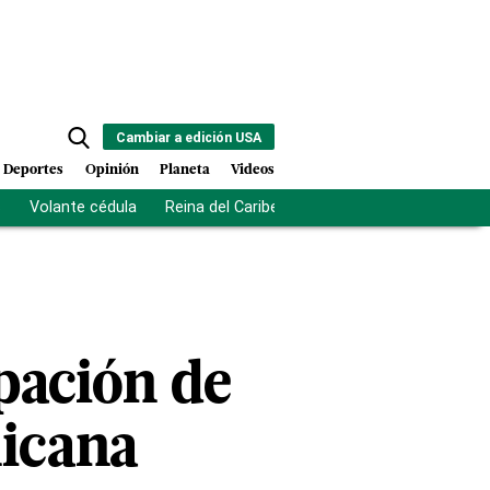
Cambiar a edición USA
Deportes
Opinión
Planeta
Videos
s
Volante cédula
Reina del Caribe
Clausura Juegos Centro
ipación de
nicana