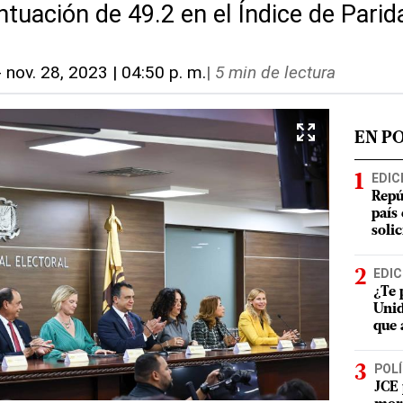
tuación de 49.2 en el Índice de Parid
-
nov. 28, 2023 | 04:50 p. m.
|
5 min de lectura
EN P
EDIC
Repú
país
soli
EDIC
¿Te 
Unid
que 
POLÍ
JCE 