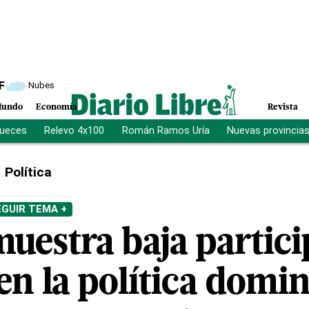
F
Nubes
undo
Economía
Revista
jueces
Relevo 4x100
Román Ramos Uría
Nuevas provincia
Política
EGUIR TEMA +
muestra baja partic
en la política domi