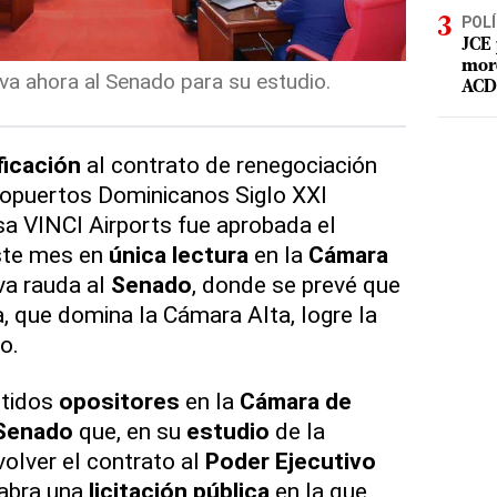
POLÍ
JCE 
mord
a ahora al Senado para su estudio.
ACD 
ficación
al contrato de renegociación
ropuertos Dominicanos Siglo XXI
sa VINCI Airports fue aprobada el
ste mes en
única lectura
en la
Cámara
va rauda al
Senado
, donde se prevé que
, que domina la Cámara Alta, logre la
o.
rtidos
opositores
en la
Cámara de
Senado
que, en su
estudio
de la
evolver el contrato al
Poder Ejecutivo
 abra una
licitación pública
en la que