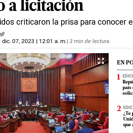
 a licitación
dos criticaron la prisa para conocer 
-
dic. 07, 2023 | 12:01 a. m.
|
3 min de lectura
EN P
EDIC
Repú
país
soli
EDIC
¿Te 
Unid
que 