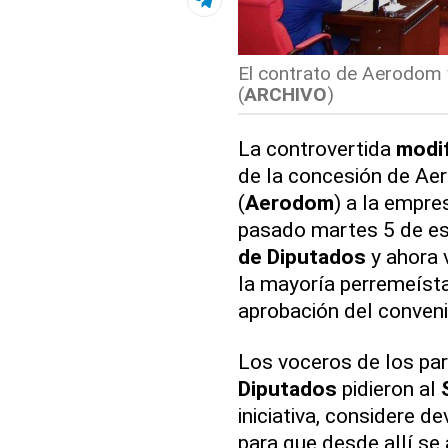
El contrato de Aerodom v
(
ARCHIVO
)
La controvertida
modi
de la concesión de Ae
(
Aerodom
) a la empre
pasado martes 5 de e
de Diputados
y ahora 
la mayoría perremeísta
aprobación del conveni
Los voceros de los pa
Diputados
pidieron al
iniciativa, considere d
para que desde allí se