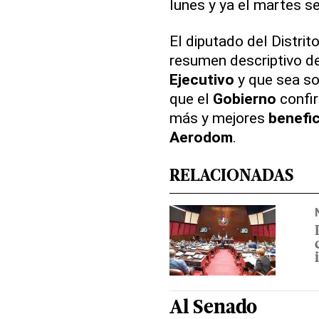
lunes y ya el martes s
El diputado del Distrit
resumen descriptivo de
Ejecutivo
y que sea s
que el
Gobierno
confir
más y mejores
benefi
Aerodom
.
RELACIONADAS
Al
Senado