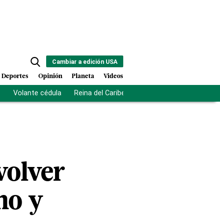
Cambiar a edición USA
Deportes
Opinión
Planeta
Videos
s
Volante cédula
Reina del Caribe
Clausura Juegos Centro
volver
no y