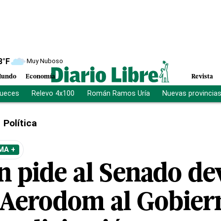
8
°F
Muy Nuboso
undo
Economía
Revista
jueces
Relevo 4x100
Román Ramos Uría
Nuevas provincia
Política
MA +
n pide al Senado de
 Aerodom al Gobier