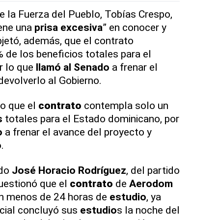
de la Fuerza del Pueblo, Tobías Crespo,
iene una
prisa excesiva
” en conocer y
bjetó, además, que el contrato
de los beneficios totales para el
r lo que
llamó al Senado
a frenar el
devolverlo al Gobierno.
jo que el
contrato
contempla solo un
s
totales para el Estado dominicano, por
o
a frenar el avance del proyecto y
o
.
ado
José Horacio Rodríguez
, del partido
uestionó que el
contrato
de
Aerodom
on menos de 24 horas de
estudio
, ya
cial concluyó sus
estudio
s la noche del