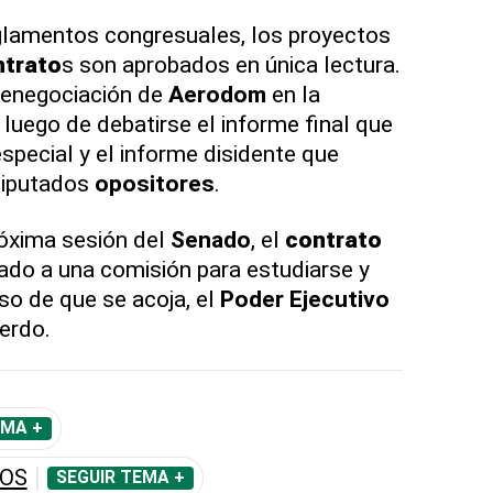
glamentos congresuales, los proyectos
ntrato
s son aprobados en única lectura.
renegociación de
Aerodom
en la
, luego de debatirse el informe final que
special y el informe disidente que
diputados
opositores
.
róxima sesión del
Senado
, el
contrato
ado a una comisión para estudiarse y
so de que se acoja, el
Poder Ejecutivo
erdo.
EMA +
DOS
SEGUIR TEMA +