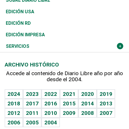
Mundo
SOBRE DIARIO LIBRE
Reportajes
África
Vivienda
Buena Vida
Ciclismo
En Directo
Tecnología
Economía
EDICIÓN USA
Ocenanía
Telecom.
Sociales
Tenis
El Espía
Historia
Revista
EDICIÓN RD
Caribe
Global y variable
Novedades
Olimpismo
Noticiero Poteleche
Martes de tecnología
Deportes
EDICIÓN IMPRESA
Resto del mundo
Economía personal
Podcast Arte Libre
Más deportes
Columnistas
Cambio climático
Opinión
SERVICIOS
Macroeconomía
Mi mascota
Resultados deportivos
Lecturas
Planeta
Efemérides
ARCHIVO HISTÓRICO
Hablando con el pediatra
Línea de hit
Más firmas
Hecho en casa
Cumpleaños
Accede al contenido de Diario Libre año por año
desde el 2004.
Diario de nutrición
BRV
Mundo gamer
RSS
Vida y familia
TBT Deportivo
Guía del dinero
Horóscopos
2024
2023
2022
2021
2020
2019
Eñe
2018
2017
2016
2015
2014
2013
Crucigramas
2012
2011
2010
2009
2008
2007
Celebrando la vida
2006
2005
2004
Sin complejos