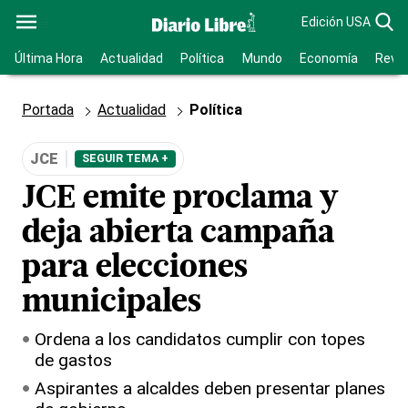
Edición USA
Última Hora
Actualidad
Política
Mundo
Economía
Revis
Portada
Actualidad
Política
JCE
SEGUIR TEMA +
JCE emite proclama y
deja abierta campaña
para elecciones
municipales
Ordena a los candidatos cumplir con topes
de gastos
Aspirantes a alcaldes deben presentar planes