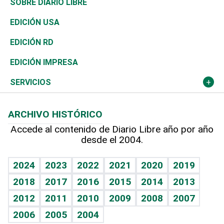
Belleza
Golf
De buena tinta
Clima
Mundo
SOBRE DIARIO LIBRE
Reportajes
África
Vivienda
Buena Vida
Ciclismo
En Directo
Tecnología
Economía
EDICIÓN USA
Ocenanía
Telecom.
Sociales
Tenis
El Espía
Historia
Revista
EDICIÓN RD
Caribe
Global y variable
Novedades
Olimpismo
Noticiero Poteleche
Martes de tecnología
Deportes
EDICIÓN IMPRESA
Resto del mundo
Economía personal
Podcast Arte Libre
Más deportes
Columnistas
Cambio climático
Opinión
SERVICIOS
Macroeconomía
Mi mascota
Resultados deportivos
Lecturas
Planeta
Efemérides
ARCHIVO HISTÓRICO
Hablando con el pediatra
Línea de hit
Más firmas
Hecho en casa
Cumpleaños
Accede al contenido de Diario Libre año por año
desde el 2004.
Diario de nutrición
BRV
Mundo gamer
RSS
Vida y familia
TBT Deportivo
Guía del dinero
Horóscopos
2024
2023
2022
2021
2020
2019
Eñe
2018
2017
2016
2015
2014
2013
Crucigramas
2012
2011
2010
2009
2008
2007
Celebrando la vida
2006
2005
2004
Sin complejos