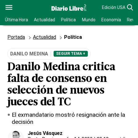
Edición USA
Última Hora
Actualidad
Política
Mundo
Economía
Revis
Portada
Actualidad
Política
DANILO MEDINA
SEGUIR TEMA +
Danilo Medina critica
falta de consenso en
selección de nuevos
jueces del TC
El exmandatario mostró resignación ante la
decisión
Jesús Vásquez