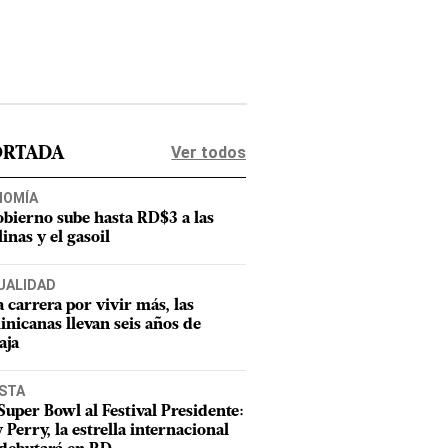
Ver todos
ORTADA
NOMÍA
obierno sube hasta RD$3 a las
inas y el gasoil
UALIDAD
a carrera por vivir más, las
nicanas llevan seis años de
aja
ISTA
Super Bowl al Festival Presidente:
 Perry, la estrella internacional