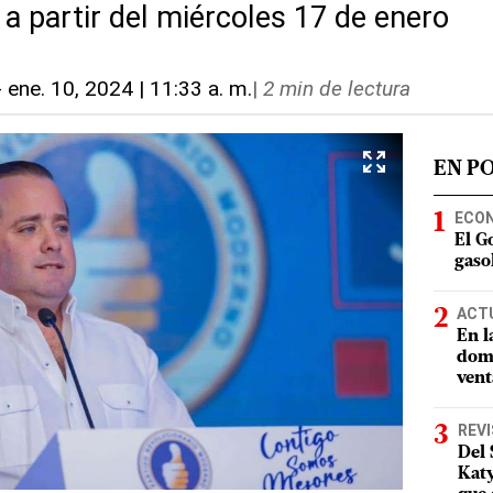
a a partir del miércoles 17 de enero
-
ene. 10, 2024 | 11:33 a. m.
|
2 min de lectura
EN P
ECO
El G
gasol
ACT
En l
domi
vent
REV
Del 
Katy