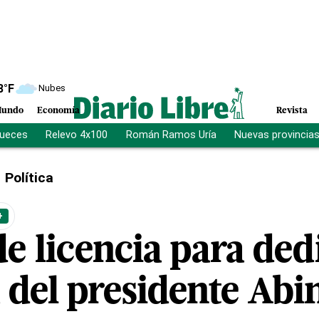
8
°F
Nubes
undo
Economía
Revista
jueces
Relevo 4x100
Román Ramos Uría
Nuevas provincia
Política
+
de licencia para ded
del presidente Abi