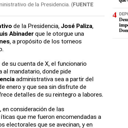
que 
inistrativo de la Presidencia. (
FUENTE
DEP
Deur
ativo
de la Presidencia,
José Paliza
,
impe
Dom
uis Abinader
que le otorgue una
ones
, a propósito de los torneos
o.
 de su cuenta de X, el funcionario
da al mandatario, donde pide
cencia
administrativa sea a partir del
e enero y que sea sin disfrute de
frece detalles de su reintegro a labores.
 en consideración de las
íticas que me fueron encomendadas a
os electorales que se avecinan, y en