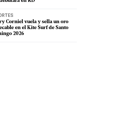
debutará en RD
ORTES
y Corniel vuela y sella un oro
cable en el Kite Surf de Santo
ingo 2026