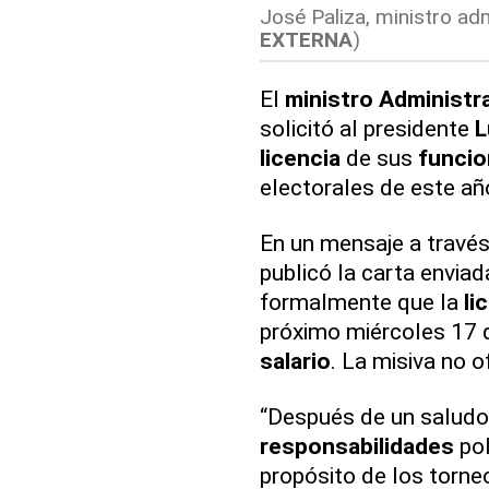
José Paliza, ministro adm
EXTERNA
)
El
ministro
Administr
solicitó al presidente
L
licencia
de sus
funci
electorales de este añ
En un mensaje a través
publicó la carta envia
formalmente que la
li
próximo miércoles 17 d
salario
. La misiva no o
“Después de un saludo,
responsabilidades
pol
propósito de los torne