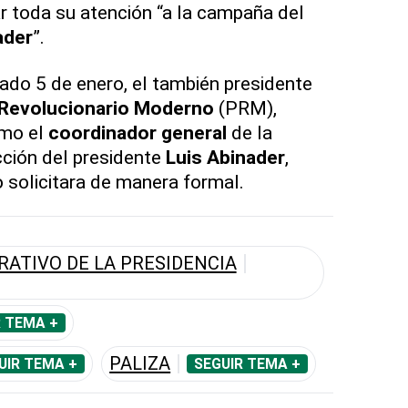
ar toda su atención “a la campaña del
ader
”.
ado 5 de enero, el también presidente
 Revolucionario Moderno
(PRM),
omo el
coordinador general
de la
ción del presidente
Luis Abinader
,
o solicitara de manera formal.
RATIVO DE LA PRESIDENCIA
R TEMA +
PALIZA
UIR TEMA +
SEGUIR TEMA +