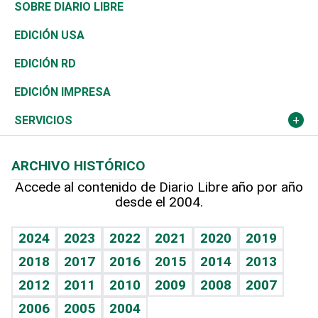
José Boquete
Asia
Consumo
Belleza
Golf
De buena tinta
Clima
Mundo
SOBRE DIARIO LIBRE
Reportajes
África
Vivienda
Buena Vida
Ciclismo
En Directo
Tecnología
Economía
EDICIÓN USA
Ocenanía
Telecom.
Sociales
Tenis
El Espía
Historia
Revista
EDICIÓN RD
Caribe
Global y variable
Novedades
Olimpismo
Noticiero Poteleche
Martes de tecnología
Deportes
EDICIÓN IMPRESA
Resto del mundo
Economía personal
Podcast Arte Libre
Más deportes
Columnistas
Cambio climático
Opinión
SERVICIOS
Macroeconomía
Mi mascota
Resultados deportivos
Lecturas
Planeta
Efemérides
ARCHIVO HISTÓRICO
Hablando con el pediatra
Línea de hit
Más firmas
Hecho en casa
Cumpleaños
Accede al contenido de Diario Libre año por año
desde el 2004.
Diario de nutrición
BRV
Mundo gamer
RSS
Vida y familia
TBT Deportivo
Guía del dinero
Horóscopos
2024
2023
2022
2021
2020
2019
Eñe
2018
2017
2016
2015
2014
2013
Crucigramas
2012
2011
2010
2009
2008
2007
Celebrando la vida
2006
2005
2004
Sin complejos