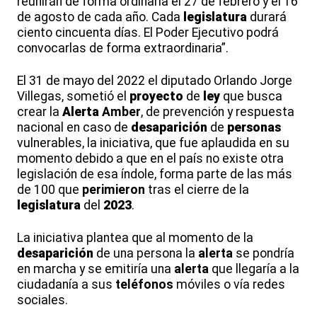
reunirán de forma ordinaria el 27 de febrero y el 16
de agosto de cada año. Cada
legislatura
durará
ciento cincuenta días. El Poder Ejecutivo podrá
convocarlas de forma extraordinaria”.
El 31 de mayo del 2022 el diputado Orlando Jorge
Villegas, sometió el
proyecto
de
ley
que busca
crear la
Alerta
Amber
, de prevención y respuesta
nacional en caso de
desaparición
de
personas
vulnerables, la iniciativa, que fue aplaudida en su
momento debido a que en el país no existe otra
legislación de esa índole, forma parte de las más
de 100 que
perimieron
tras el cierre de la
legislatura
del
2023
.
La iniciativa plantea que al momento de la
desaparición
de una persona la
alerta
se pondría
en marcha y se emitiría una
alerta
que llegaría a la
ciudadanía a sus
teléfonos
móviles o vía redes
sociales.