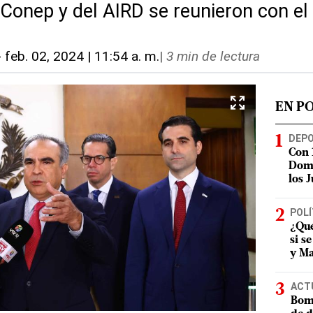
 Conep y del AIRD se reunieron con el
-
feb. 02, 2024 | 11:54 a. m.
|
3 min de lectura
EN P
DEP
Con 
Domi
los 
POLÍ
¿Qué
si s
y Ma
ACT
Bomb