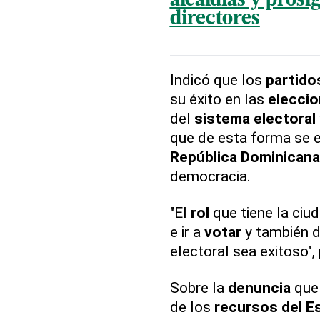
alcaldías y prosi
directores
Indicó que los
partido
su éxito en las
elecci
del
sistema electoral
que de esta forma se 
República Dominicana
democracia.
"El
rol
que tiene la ciud
e ir a
votar
y también d
electoral sea exitoso", 
Sobre la
denuncia
que 
de los
recursos del E