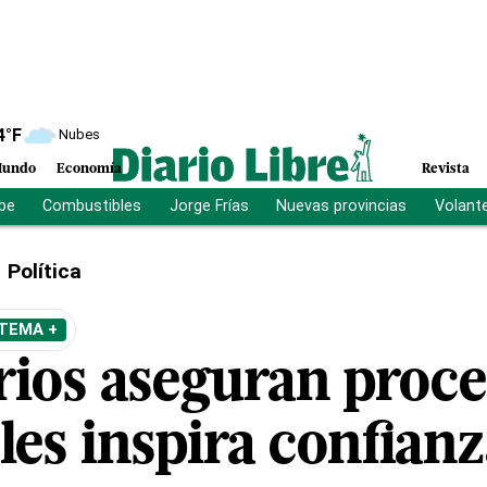
4
°F
Nubes
undo
Economía
Revista
ibe
Combustibles
Jorge Frías
Nuevas provincias
Volant
Política
 TEMA +
ios aseguran proc
 les inspira confian