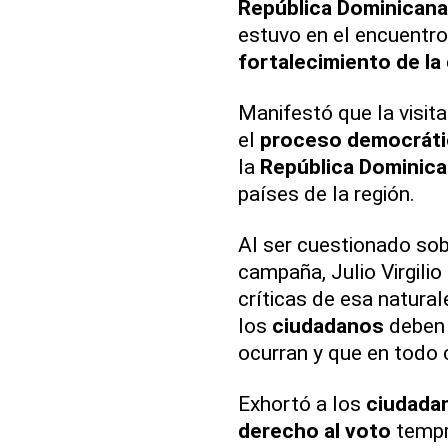
República Dominicana
estuvo en el encuentro
fortalecimiento de l
Manifestó que la visita
el
proceso democrát
la
República Dominic
países de la región.
Al ser cuestionado so
campaña, Julio Virgili
críticas de esa natura
los
ciudadanos
deben 
ocurran y que en todo
Exhortó a los
ciudada
derecho al voto
tempr