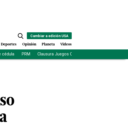
Cambiar a edición USA
Deportes
Opinión
Planeta
Videos
e cédula
PRM
Clausura Juegos Centroamericanos
De la Es
eso
za