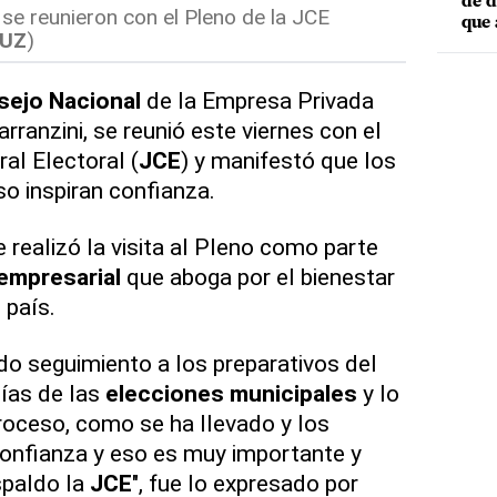
de d
se reunieron con el Pleno de la JCE
que 
RUZ
)
ejo Nacional
de la Empresa Privada
ranzini, se reunió este viernes con el
al Electoral (
JCE
) y manifestó que los
so inspiran confianza.
 realizó la visita al Pleno como parte
empresarial
que aboga por el bienestar
 país.
o seguimiento a los preparativos del
días de las
elecciones municipales
y lo
roceso, como se ha llevado y los
 confianza y eso es muy importante y
spaldo la
JCE
", fue lo expresado por