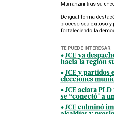
Marranzini tras su enc
De igual forma destacó
proceso sea exitoso y 
fortaleciendo la democ
TE PUEDE INTERESAR
JCE ya despachó
hacia la región su
JCE y partidos 
elecciones munic
JCE aclara PLD 
se “conectó" a un
JCE culminó imp