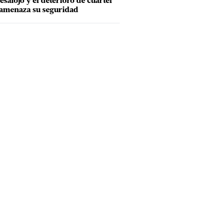
esalojo y el deterioro de cuartel
amenaza su seguridad