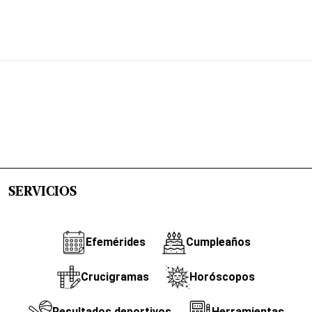
SERVICIOS
Efemérides
Cumpleaños
Crucigramas
Horóscopos
Resultados deportivos
Herramientas