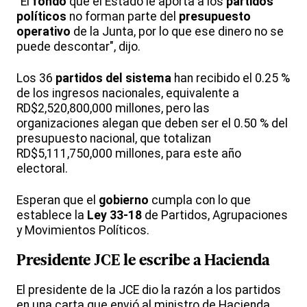
"El
fondo
que el Estado le aporta a los
partidos
políticos
no forman parte del
presupuesto
operativo
de la Junta, por lo que ese dinero no se
puede descontar", dijo.
Los 36
partidos del sistema
han recibido el 0.25 %
de los ingresos nacionales, equivalente a
RD$2,520,800,000 millones, pero las
organizaciones alegan que deben ser el 0.50 % del
presupuesto nacional, que totalizan
RD$5,111,750,000 millones, para este año
electoral.
Esperan que el
gobierno
cumpla con lo que
establece la
Ley 33-18
de Partidos, Agrupaciones
y Movimientos Políticos.
Presidente JCE le escribe a Hacienda
El presidente de la JCE dio la razón a los partidos
en una carta que envió al ministro de Hacienda,