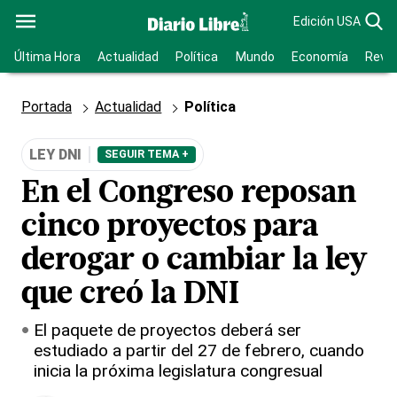
Edición USA
Última Hora
Actualidad
Política
Mundo
Economía
Revis
Portada
Actualidad
Política
LEY DNI
SEGUIR TEMA +
En el Congreso reposan
cinco proyectos para
derogar o cambiar la ley
que creó la DNI
El paquete de proyectos deberá ser
estudiado a partir del 27 de febrero, cuando
inicia la próxima legislatura congresual