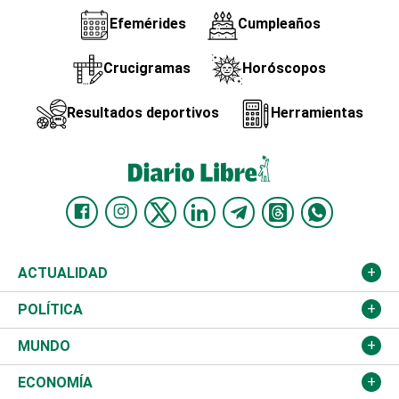
Efemérides
Cumpleaños
Crucigramas
Horóscopos
Resultados deportivos
Herramientas
ACTUALIDAD
Nacional
POLÍTICA
Ciudad
Partidos
MUNDO
Educación
JCE
Estados Unidos
ECONOMÍA