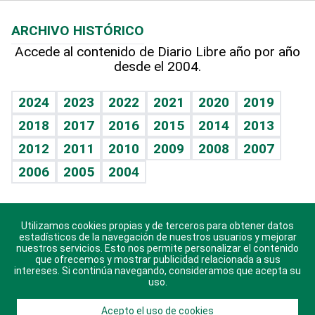
Macroeconomía
Mi mascota
Resultados deportivos
Lecturas
Planeta
Efemérides
ARCHIVO HISTÓRICO
Hablando con el pediatra
Línea de hit
Más firmas
Hecho en casa
Cumpleaños
Accede al contenido de Diario Libre año por año
desde el 2004.
Diario de nutrición
BRV
Mundo gamer
RSS
Vida y familia
TBT Deportivo
Guía del dinero
Horóscopos
2024
2023
2022
2021
2020
2019
Eñe
2018
2017
2016
2015
2014
2013
Crucigramas
2012
2011
2010
2009
2008
2007
Celebrando la vida
2006
2005
2004
Sin complejos
En pocas palabras
Utilizamos cookies propias y de terceros para obtener datos
Descarga nuestras aplicaciones para Android, iOS y
Escuchando al corazón
estadísticos de la navegación de nuestros usuarios y mejorar
sistema Huawei.
nuestros servicios. Esto nos permite personalizar el contenido
que ofrecemos y mostrar publicidad relacionada a sus
Economía Personal
intereses. Si continúa navegando, consideramos que acepta su
uso.
Consulta Libre
Acepto el uso de cookies