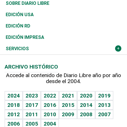
José Boquete
Asia
Consumo
Belleza
Golf
De buena tinta
Clima
Mundo
SOBRE DIARIO LIBRE
Reportajes
África
Vivienda
Buena Vida
Ciclismo
En Directo
Tecnología
Economía
EDICIÓN USA
Ocenanía
Telecom.
Sociales
Tenis
El Espía
Historia
Revista
EDICIÓN RD
Caribe
Global y variable
Novedades
Olimpismo
Noticiero Poteleche
Martes de tecnología
Deportes
EDICIÓN IMPRESA
Resto del mundo
Economía personal
Podcast Arte Libre
Más deportes
Columnistas
Cambio climático
Opinión
SERVICIOS
Macroeconomía
Mi mascota
Resultados deportivos
Lecturas
Planeta
Efemérides
ARCHIVO HISTÓRICO
Hablando con el pediatra
Línea de hit
Más firmas
Hecho en casa
Cumpleaños
Accede al contenido de Diario Libre año por año
desde el 2004.
Diario de nutrición
BRV
Mundo gamer
RSS
Vida y familia
TBT Deportivo
Guía del dinero
Horóscopos
2024
2023
2022
2021
2020
2019
Eñe
2018
2017
2016
2015
2014
2013
Crucigramas
2012
2011
2010
2009
2008
2007
Celebrando la vida
2006
2005
2004
Sin complejos