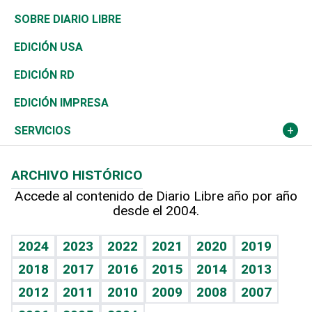
José Boquete
Asia
Consumo
Belleza
Golf
De buena tinta
Clima
Mundo
SOBRE DIARIO LIBRE
Reportajes
África
Vivienda
Buena Vida
Ciclismo
En Directo
Tecnología
Economía
EDICIÓN USA
Ocenanía
Telecom.
Sociales
Tenis
El Espía
Historia
Revista
EDICIÓN RD
Caribe
Global y variable
Novedades
Olimpismo
Noticiero Poteleche
Martes de tecnología
Deportes
EDICIÓN IMPRESA
Resto del mundo
Economía personal
Podcast Arte Libre
Más deportes
Columnistas
Cambio climático
Opinión
SERVICIOS
Macroeconomía
Mi mascota
Resultados deportivos
Lecturas
Planeta
Efemérides
ARCHIVO HISTÓRICO
Hablando con el pediatra
Línea de hit
Más firmas
Hecho en casa
Cumpleaños
Accede al contenido de Diario Libre año por año
desde el 2004.
Diario de nutrición
BRV
Mundo gamer
RSS
Vida y familia
TBT Deportivo
Guía del dinero
Horóscopos
2024
2023
2022
2021
2020
2019
Eñe
2018
2017
2016
2015
2014
2013
Crucigramas
2012
2011
2010
2009
2008
2007
Celebrando la vida