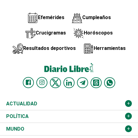
Efemérides
Cumpleaños
Crucigramas
Horóscopos
Resultados deportivos
Herramientas
ACTUALIDAD
Nacional
POLÍTICA
Ciudad
Partidos
MUNDO