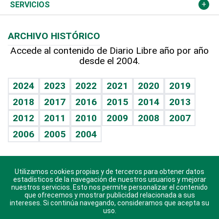
Resto del mundo
Economía personal
Podcast Arte Libre
Más deportes
Columnistas
Cambio climático
Opinión
SERVICIOS
Macroeconomía
Mi mascota
Resultados deportivos
Lecturas
Planeta
Efemérides
ARCHIVO HISTÓRICO
Hablando con el pediatra
Línea de hit
Más firmas
Hecho en casa
Cumpleaños
Accede al contenido de Diario Libre año por año
desde el 2004.
Diario de nutrición
BRV
Mundo gamer
RSS
Vida y familia
TBT Deportivo
Guía del dinero
Horóscopos
2024
2023
2022
2021
2020
2019
Eñe
2018
2017
2016
2015
2014
2013
Crucigramas
2012
2011
2010
2009
2008
2007
Celebrando la vida
2006
2005
2004
Sin complejos
En pocas palabras
Utilizamos cookies propias y de terceros para obtener datos
Descarga nuestras aplicaciones para Android, iOS y
Escuchando al corazón
estadísticos de la navegación de nuestros usuarios y mejorar
sistema Huawei.
nuestros servicios. Esto nos permite personalizar el contenido
que ofrecemos y mostrar publicidad relacionada a sus
Economía Personal
intereses. Si continúa navegando, consideramos que acepta su
uso.
Consulta Libre