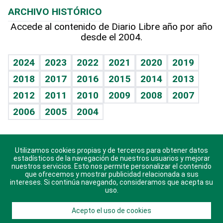
Efemérides
ARCHIVO HISTÓRICO
Hablando con el pediatra
Línea de hit
Más firmas
Hecho en casa
Cumpleaños
Accede al contenido de Diario Libre año por año
desde el 2004.
Diario de nutrición
BRV
Mundo gamer
RSS
Vida y familia
TBT Deportivo
Guía del dinero
Horóscopos
2024
2023
2022
2021
2020
2019
Eñe
2018
2017
2016
2015
2014
2013
Crucigramas
2012
2011
2010
2009
2008
2007
Celebrando la vida
2006
2005
2004
Sin complejos
En pocas palabras
Utilizamos cookies propias y de terceros para obtener datos
Descarga nuestras aplicaciones para Android, iOS y
Escuchando al corazón
estadísticos de la navegación de nuestros usuarios y mejorar
sistema Huawei.
nuestros servicios. Esto nos permite personalizar el contenido
que ofrecemos y mostrar publicidad relacionada a sus
Economía Personal
intereses. Si continúa navegando, consideramos que acepta su
uso.
Consulta Libre
Acepto el uso de cookies
© 2021 Diario Libre, todos los derechos reservados.