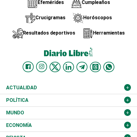
Efemérides
Cumpleaños
Crucigramas
Horóscopos
Resultados deportivos
Herramientas
ACTUALIDAD
Nacional
POLÍTICA
Ciudad
Partidos
MUNDO
Educación
JCE
Estados Unidos
ECONOMÍA
Salud