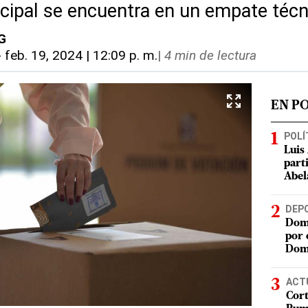
icipal se encuentra en un empate técn
 G
-
feb. 19, 2024 | 12:09 p. m.
|
4 min de lectura
EN P
POLÍ
Luis
part
Abel
DEP
Domi
por 
Dom
ACT
Cort