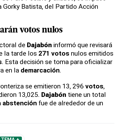
a Gorky Batista, del Partido Acción
sarán
votos
nulos
ctoral de
Dajabón
informó que revisará
e la tarde los
271
votos
nulos emitidos
s
. Esta decisión se toma para oficializar
a en la
demarcación
.
onteriza se emitieron 13, 296
votos
,
dieron 13,025.
Dajabón
tiene un total
a
abstención
fue de alrededor de un
 TEMA +