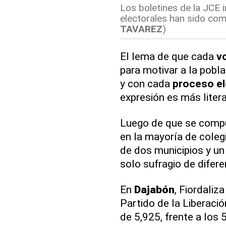
Los boletines de la JCE 
electorales han sido com
TAVAREZ
)
El lema de que cada
v
para motivar a la pobla
y con cada
proceso
e
expresión es más litera
Luego de que se compu
en la mayoría de colegi
de dos municipios y un 
solo sufragio de difere
En
Dajabón
, Fiordaliz
Partido de la Liberaci
de 5,925, frente a los 