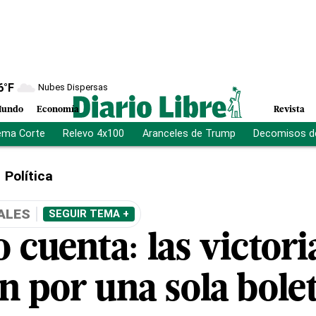
6
°F
Nubes Dispersas
undo
Economía
Revista
ema Corte
Relevo 4x100
Aranceles de Trump
Decomisos d
Política
ALES
SEGUIR TEMA +
 cuenta: las victori
n por una sola bole