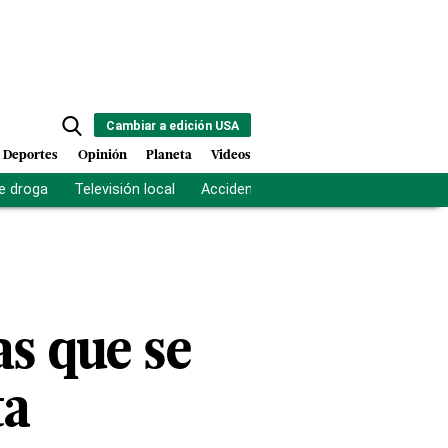
Cambiar a edición USA
Deportes
Opinión
Planeta
Videos
e droga
Televisión local
Accidente Los Ríos
Fuerza antipand
as que se
ta