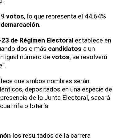
a.
99
votos
, lo que representa el 44.64%
a
demarcación
.
-23 de Régimen Electoral
establece en
cuando dos o más
candidatos
a un
n igual número de
votos
, se resolverá
e”.
blece que ambos nombres serán
dénticos, depositados en una especie de
n presencia de la Junta Electoral, sacará
ual rifa o lotería.
món
los resultados de la carrera