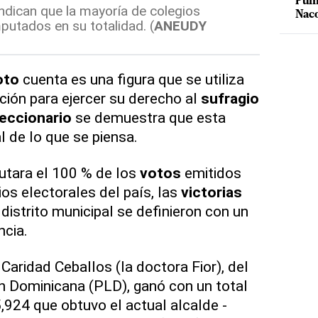
Puma
indican que la mayoría de colegios
Nac
putados en su totalidad. (
ANEUDY
oto
cuenta es una figura que se utiliza
ción para ejercer su derecho al
sufragio
leccionario
se demuestra que esta
l de lo que se piensa.
tara el 100 % de los
votos
emitidos
os electorales del país, las
victorias
distrito municipal se definieron con un
ncia.
a Caridad Ceballos (la doctora Fior), del
ón Dominicana (PLD), ganó con un total
5,924 que obtuvo el actual alcalde -