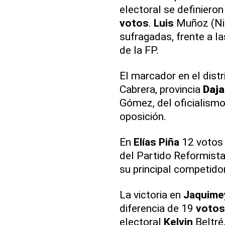
electoral se definiero
votos
.
Luis
Muñoz (Nis
sufragadas, frente a l
de la FP.
El marcador en el distr
Cabrera, provincia
Daj
Gómez, del oficialismo
oposición.
En
Elías Piña
12 votos
del Partido Reformista
su principal competid
La victoria en
Jaquime
diferencia de 19
votos
electoral
Kelvin
Beltré,