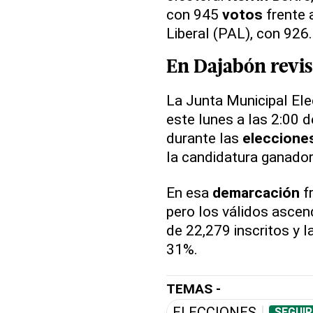
con 945
votos
frente 
Liberal (PAL), con 926.
En
Dajabón
revi
La Junta Municipal Ele
este lunes a las 2:00 d
durante las
eleccione
la candidatura ganador
En esa
demarcación
fr
pero los válidos ascen
de 22,279 inscritos y l
31%.
TEMAS -
ELECCIONES
SEGUIR