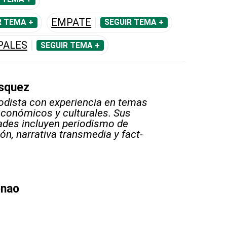
EMPATE
R TEMA +
SEGUIR TEMA +
PALES
SEGUIR TEMA +
squez
odista con experiencia en temas
 económicos y culturales. Sus
ades incluyen periodismo de
ón, narrativa transmedia y fact-
enao