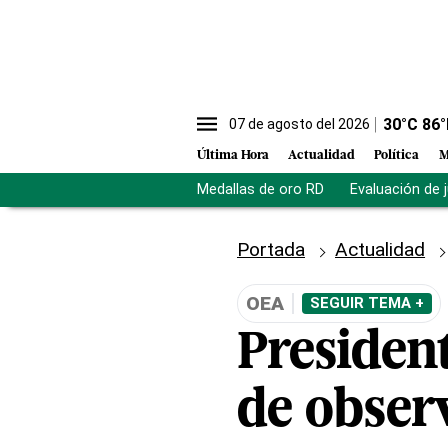
30
°C
86
°
07 de agosto del 2026
Última Hora
Actualidad
Política
M
Medallas de oro RD
Evaluación de 
Portada
Actualidad
OEA
SEGUIR TEMA +
President
de obser