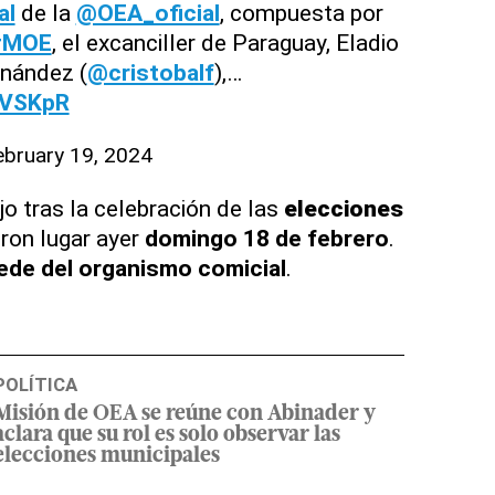
al
de la
@OEA_oficial
, compuesta por
#MOE
, el excanciller de Paraguay, Eladio
rnández (
@cristobalf
),…
dVSKpR
ebruary 19, 2024
o tras la celebración de las
elecciones
eron lugar ayer
domingo 18 de febrero
.
ede del organismo comicial
.
POLÍTICA
Misión de OEA se reúne con Abinader y
aclara que su rol es solo observar las
elecciones municipales