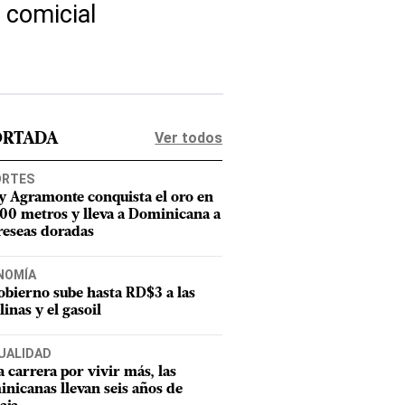
 comicial
Ver todos
ORTADA
ORTES
y Agramonte conquista el oro en
800 metros y lleva a Dominicana a
reseas doradas
NOMÍA
obierno sube hasta RD$3 a las
linas y el gasoil
UALIDAD
a carrera por vivir más, las
nicanas llevan seis años de