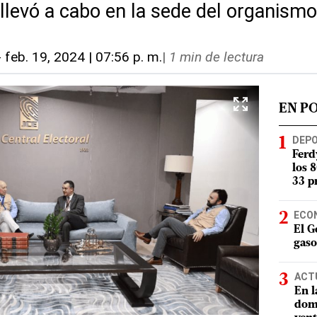
llevó a cabo en la sede del organismo
-
feb. 19, 2024 | 07:56 p. m.
|
1 min de lectura
EN P
DEP
Ferd
los 
33 p
ECO
El G
gaso
ACT
En l
domi