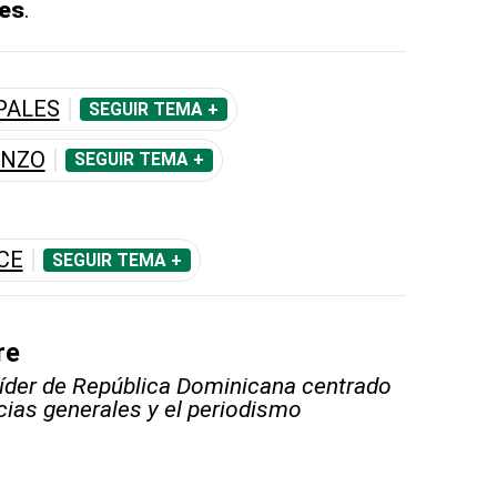
les
.
PALES
SEGUIR TEMA +
ANZO
SEGUIR TEMA +
CE
SEGUIR TEMA +
re
líder de República Dominicana centrado
icias generales y el periodismo