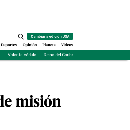
Cambiar a edición USA
Deportes
Opinión
Planeta
Videos
s
Volante cédula
Reina del Caribe
Clausura Juegos Centro
 de misión