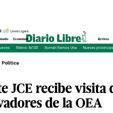
F
Lluvia Ligera
undo
Economía
Revista
jueces
Relevo 4x100
Román Ramos Uría
Nuevas provincia
Política
e JCE recibe visita
vadores de la OEA