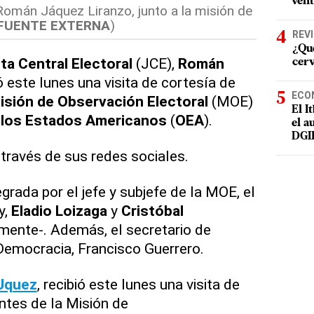
vent
 Román Jáquez Liranzo, junto a la misión de
FUENTE EXTERNA
)
REV
¿Qué
ta Central Electoral
(JCE),
Román
cer
ió este lunes una visita de cortesía de
ECO
isión de Observación Electoral
(MOE)
El I
 los Estados Americanos
(
OEA
).
el a
DGI
 través de sus redes sociales.
grada por el jefe y subjefe de la MOE, el
y,
Eladio Loizaga
y
Cristóbal
amente-. Además, el secretario de
Democracia, Francisco Guerrero.
quez
, recibió este lunes una visita de
ntes de la Misión de