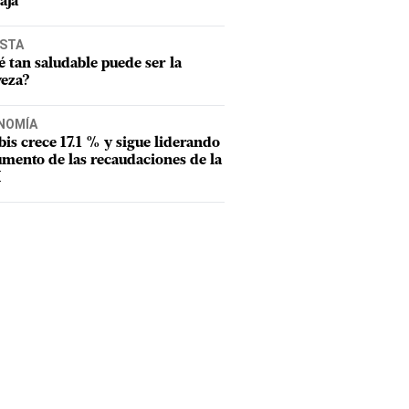
aja
ISTA
 tan saludable puede ser la
veza?
NOMÍA
tbis crece 17.1 % y sigue liderando
umento de las recaudaciones de la
I