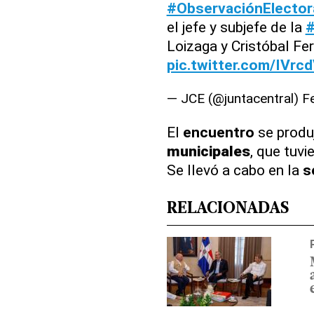
#ObservaciónElector
el jefe y subjefe de la
Loizaga y Cristóbal Fe
pic.twitter.com/IVrc
— JCE (@juntacentral)
F
El
encuentro
se produj
municipales
, que tuvi
Se llevó a cabo en la
s
RELACIONADAS