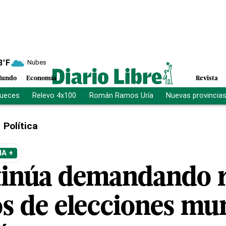
8
°F
Nubes
undo
Economía
Revista
jueces
Relevo 4x100
Román Ramos Uría
Nuevas provincia
Política
A +
inúa demandando r
os de elecciones mu