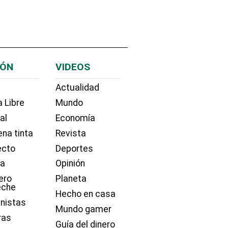
IÓN
VIDEOS
Actualidad
 Libre
Mundo
ial
Economía
na tinta
Revista
ecto
Deportes
ía
Opinión
ero
Planeta
eche
Hecho en casa
nistas
Mundo gamer
ras
Guía del dinero