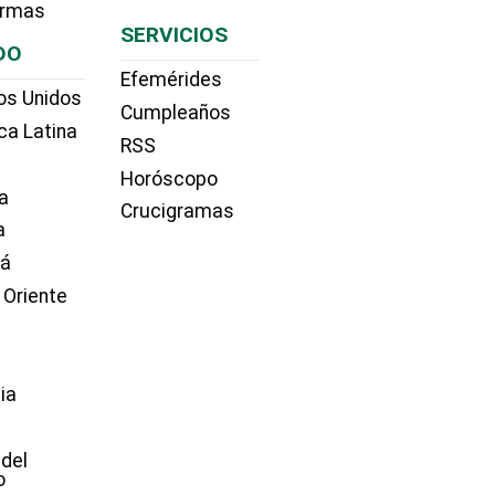
irmas
SERVICIOS
DO
Efemérides
os Unidos
Cumpleaños
ca Latina
RSS
Horóscopo
a
Crucigramas
a
dá
 Oriente
ia
e
 del
o