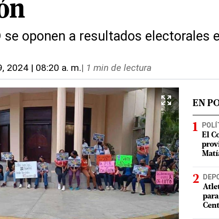
ón
 se oponen a resultados electorales 
9, 2024 | 08:20 a. m.
|
1 min de lectura
EN P
POLÍ
El C
prov
Matí
DEP
Atle
para
Cent