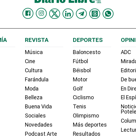
ÍA
REVISTA
DEPORTES
OPIN
Música
Baloncesto
ADC
Cine
Fútbol
Mirada
Cultura
Béisbol
Editor
Farándula
Motor
De bue
Moda
Golf
En Dir
Belleza
Ciclismo
El Esp
Buena Vida
Tenis
Notici
Potel
Sociales
Olimpismo
Colum
Novedades
Más deportes
Lectu
Podcast Arte
Resultados