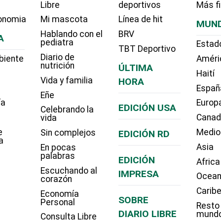
Libre
deportivos
Más f
onomia
Mi mascota
Línea de hit
MUN
Hablando con el
BRV
A
pediatra
Estad
TBT Deportivo
Diario de
biente
Améri
nutrición
ÚLTIMA
Haití
Vida y familia
HORA
Españ
Eñe
ía
Europ
EDICIÓN USA
Celebrando la
Cana
vida
e
Medio
Sin complejos
EDICIÓN RD
a
Asia
En pocas
palabras
EDICIÓN
Africa
Escuchando al
IMPRESA
Ocean
corazón
Carib
Economía
SOBRE
Personal
Resto
DIARIO LIBRE
mund
Consulta Libre