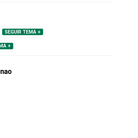
SEGUIR TEMA +
MA +
enao