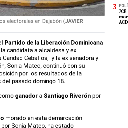
POLÍ
JCE 
mord
s electorales en Dajabón (
JAVIER
ACD 
el
Partido de la Liberación Dominicana
la candidata a alcaldesa y ex
a Caridad Ceballos, y la ex senadora y
ón, Sonia Mateo, continuó con su
osición por los resultados de la
s del pasado domingo 18.
n como
ganador
a
Santiago Riverón
por
do
morado en esta demarcación
 por Sonia Mateo, ha estado