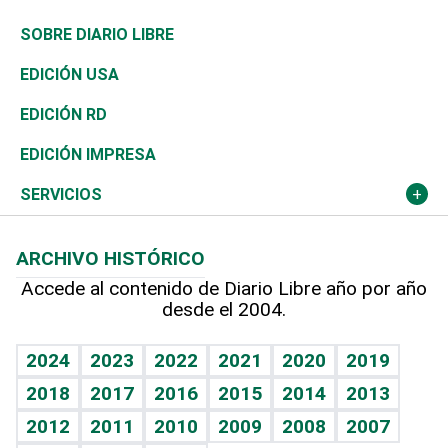
José Boquete
Asia
Consumo
Belleza
Golf
De buena tinta
Clima
Mundo
SOBRE DIARIO LIBRE
Reportajes
África
Vivienda
Buena Vida
Ciclismo
En Directo
Tecnología
Economía
EDICIÓN USA
Ocenanía
Telecom.
Sociales
Tenis
El Espía
Historia
Revista
EDICIÓN RD
Caribe
Global y variable
Novedades
Olimpismo
Noticiero Poteleche
Martes de tecnología
Deportes
EDICIÓN IMPRESA
Resto del mundo
Economía personal
Podcast Arte Libre
Más deportes
Columnistas
Cambio climático
Opinión
SERVICIOS
Macroeconomía
Mi mascota
Resultados deportivos
Lecturas
Planeta
Efemérides
ARCHIVO HISTÓRICO
Hablando con el pediatra
Línea de hit
Más firmas
Hecho en casa
Cumpleaños
Accede al contenido de Diario Libre año por año
desde el 2004.
Diario de nutrición
BRV
Mundo gamer
RSS
Vida y familia
TBT Deportivo
Guía del dinero
Horóscopos
2024
2023
2022
2021
2020
2019
Eñe
2018
2017
2016
2015
2014
2013
Crucigramas
2012
2011
2010
2009
2008
2007
Celebrando la vida