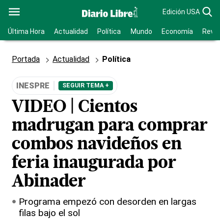
Edición USA
Última Hora
Actualidad
Política
Mundo
Economía
Revis
Portada
Actualidad
Política
INESPRE
SEGUIR TEMA +
VIDEO | Cientos
madrugan para comprar
combos navideños en
feria inaugurada por
Abinader
Programa empezó con desorden en largas
filas bajo el sol