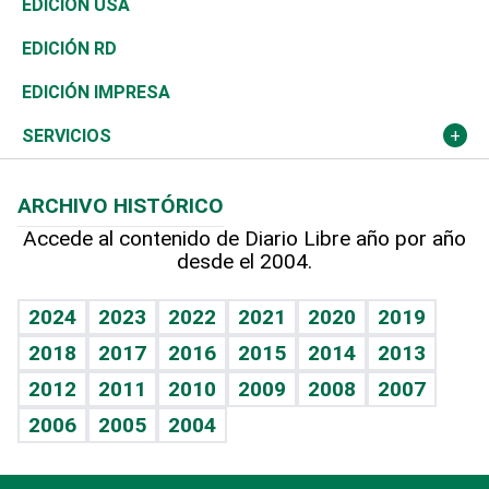
Buena Vida
Ciclismo
En Directo
Tecnología
Economía
EDICIÓN USA
Ocenanía
Telecom.
Sociales
Tenis
El Espía
Historia
Revista
EDICIÓN RD
Caribe
Global y variable
Novedades
Olimpismo
Noticiero Poteleche
Martes de tecnología
Deportes
EDICIÓN IMPRESA
Resto del mundo
Economía personal
Podcast Arte Libre
Más deportes
Columnistas
Cambio climático
Opinión
SERVICIOS
Macroeconomía
Mi mascota
Resultados deportivos
Lecturas
Planeta
Efemérides
ARCHIVO HISTÓRICO
Hablando con el pediatra
Línea de hit
Más firmas
Hecho en casa
Cumpleaños
Accede al contenido de Diario Libre año por año
desde el 2004.
Diario de nutrición
BRV
Mundo gamer
RSS
Vida y familia
TBT Deportivo
Guía del dinero
Horóscopos
2024
2023
2022
2021
2020
2019
Eñe
2018
2017
2016
2015
2014
2013
Crucigramas
2012
2011
2010
2009
2008
2007
Celebrando la vida
2006
2005
2004
Sin complejos
En pocas palabras