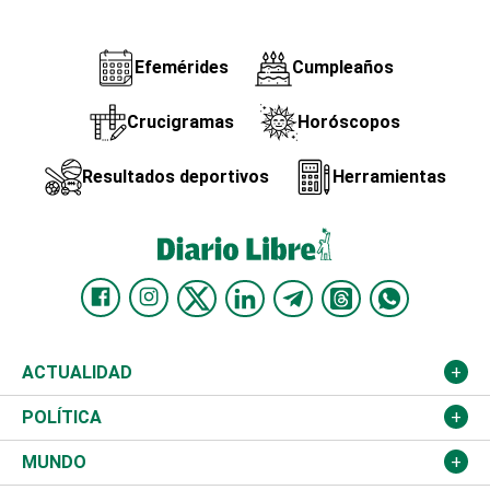
Efemérides
Cumpleaños
Crucigramas
Horóscopos
Resultados deportivos
Herramientas
ACTUALIDAD
Nacional
POLÍTICA
Ciudad
Partidos
MUNDO