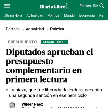
Edición USA
Última Hora
Actualidad
Política
Mundo
Economía
Revis
Portada
Actualidad
Política
PRESUPUESTO
SEGUIR TEMA +
Diputados aprueban el
presupuesto
complementario en
primera lectura
La pieza, que fue liberada de lectura, necesita
una segunda sanción en ese hemiciclo
Wilder Páez