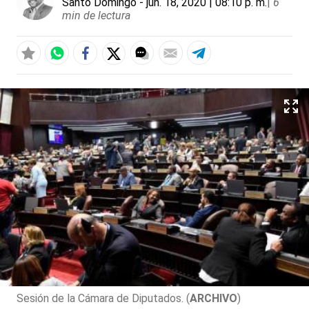
Santo Domingo
- jun. 18, 2020 | 08:10 p. m.
|
6
min de lectura
Sesión de la Cámara de Diputados. (
ARCHIVO
)