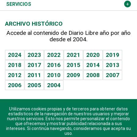
Resto del mundo
Economía personal
Podcast Arte Libre
Más deportes
Columnistas
Cambio climático
Opinión
SERVICIOS
Macroeconomía
Mi mascota
Resultados deportivos
Lecturas
Planeta
Efemérides
ARCHIVO HISTÓRICO
Hablando con el pediatra
Línea de hit
Más firmas
Hecho en casa
Cumpleaños
Accede al contenido de Diario Libre año por año
desde el 2004.
Diario de nutrición
BRV
Mundo gamer
RSS
Vida y familia
TBT Deportivo
Guía del dinero
Horóscopos
2024
2023
2022
2021
2020
2019
Eñe
2018
2017
2016
2015
2014
2013
Crucigramas
2012
2011
2010
2009
2008
2007
Celebrando la vida
2006
2005
2004
Sin complejos
En pocas palabras
Utilizamos cookies propias y de terceros para obtener datos
Descarga nuestras aplicaciones para Android, iOS y
Escuchando al corazón
estadísticos de la navegación de nuestros usuarios y mejorar
sistema Huawei.
nuestros servicios. Esto nos permite personalizar el contenido
que ofrecemos y mostrar publicidad relacionada a sus
Economía Personal
intereses. Si continúa navegando, consideramos que acepta su
uso.