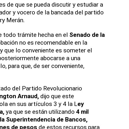
es de que se pueda discutir y estudiar a
slador y vocero de la bancada del partido
ry Merán.
de todo trámite hecha en el
Senado de la
obación no es recomendable en la
y que lo conveniente es someter el
 posteriormente abocarse a una
lo, para que, de ser conveniente,
utado del Partido Revolucionario
ngton Arnaud,
dijo que este
la en sus artículos 3 y 4 la L
ey
a,
ya que se están utilizando
4 mil
 la Superintendencia de Bancos,
ones de pesos
de estos recursos para