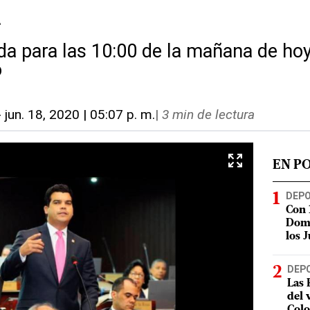
n
da para las 10:00 de la mañana de ho
o
-
jun. 18, 2020 | 05:07 p. m.
|
3 min de lectura
EN P
DEP
Con 
Domi
los 
DEP
Las 
del 
Col