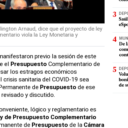
DEP
Saúl
eSpo
lington Arnaud, dice que el proyecto de ley
ntario viola la Ley Monetaria y
MUN
De l
com
anifestaron previo la sesión de este
cont
e el
Presupuesto
Complementario de
DEP
sar los estragos económicos
Volu
 crisis sanitaria del COVID-19 sea
boni
de s
 Permanente de
Presupuesto
de ese
 revisado y discutido.
nveniente, lógico y reglamentario es
ey de Presupuesto Complementario
ermanente de
Presupuesto
de la
Cámara