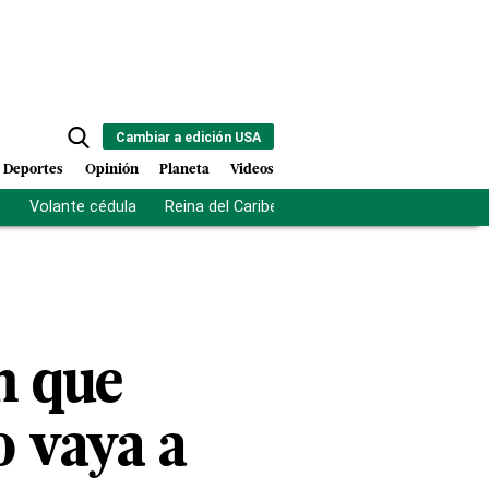
Cambiar a edición USA
Deportes
Opinión
Planeta
Videos
s
Volante cédula
Reina del Caribe
Clausura Juegos Centro
n que
 vaya a