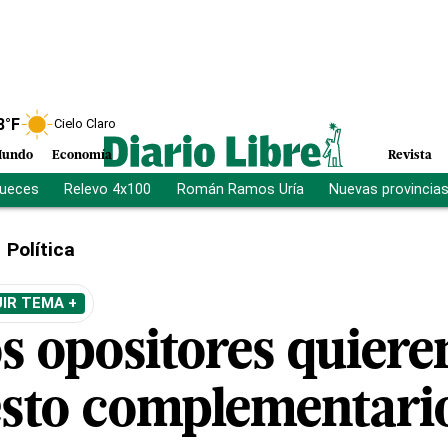
8
°F
Cielo Claro
undo
Economía
Revista
jueces
Relevo 4x100
Román Ramos Uría
Nuevas provincia
Política
IR TEMA +
s opositores quiere
sto complementario