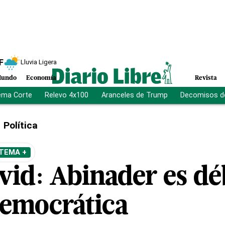
F
Lluvia Ligera
undo
Economía
Revista
ema Corte
Relevo 4x100
Aranceles de Trump
Decomisos d
Política
 TEMA +
vid: Abinader es dé
democrática