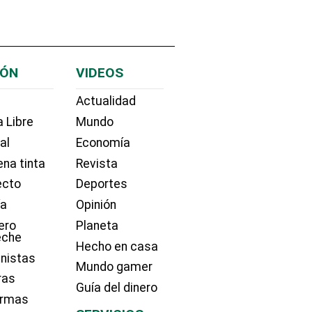
IÓN
VIDEOS
Actualidad
 Libre
Mundo
ial
Economía
na tinta
Revista
ecto
Deportes
ía
Opinión
ero
Planeta
eche
Hecho en casa
nistas
Mundo gamer
ras
Guía del dinero
irmas