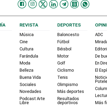
ÍA
REVISTA
DEPORTES
OPIN
Música
Baloncesto
ADC
Cine
Fútbol
Mirada
Cultura
Béisbol
Editor
Farándula
Motor
De bue
Moda
Golf
En Dir
Belleza
Ciclismo
El Esp
Buena Vida
Tenis
Notici
Potel
Sociales
Olimpismo
Colum
Novedades
Más deportes
Lectu
Podcast Arte
Resultados
Libre
deportivos
Más f