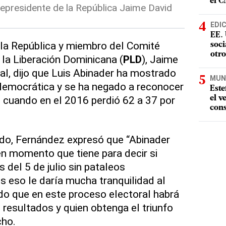
el 
cepresidente de la República Jaime David
EDI
EE. 
 la República y miembro del Comité
soci
otro
 la Liberación Dominicana (
PLD
), Jaime
l, dijo que Luis Abinader ha mostrado
MUN
a democrática y se ha negado a reconocer
Este
 cuando en el 2016 perdió 62 a 37 por
el v
cons
o, Fernández expresó que “Abinader
n momento que tiene para decir si
 del 5 de julio sin pataleos
s eso le daría mucha tranquilidad al
do que en este proceso electoral habrá
 resultados y quien obtenga el triunfo
cho.