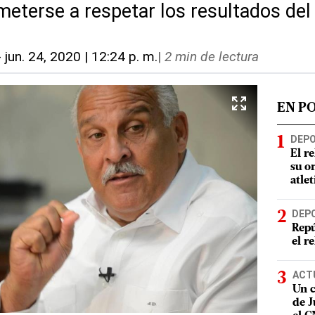
eterse a respetar los resultados del 5
-
jun. 24, 2020 | 12:24 p. m.
|
2 min de lectura
EN P
DEP
El r
su o
atle
DEP
Repú
el r
ACT
Un c
de J