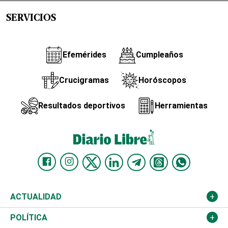
SERVICIOS
Efemérides
Cumpleaños
Crucigramas
Horóscopos
Resultados deportivos
Herramientas
ACTUALIDAD
Nacional
POLÍTICA