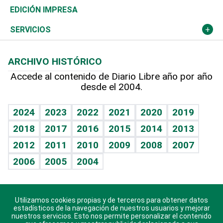
Caribe
Global y variable
Novedades
Olimpismo
Noticiero Poteleche
Martes de tecnología
Deportes
EDICIÓN IMPRESA
Resto del mundo
Economía personal
Podcast Arte Libre
Más deportes
Columnistas
Cambio climático
Opinión
SERVICIOS
Macroeconomía
Mi mascota
Resultados deportivos
Lecturas
Planeta
Efemérides
ARCHIVO HISTÓRICO
Hablando con el pediatra
Línea de hit
Más firmas
Hecho en casa
Cumpleaños
Accede al contenido de Diario Libre año por año
desde el 2004.
Diario de nutrición
BRV
Mundo gamer
RSS
Vida y familia
TBT Deportivo
Guía del dinero
Horóscopos
2024
2023
2022
2021
2020
2019
Eñe
2018
2017
2016
2015
2014
2013
Crucigramas
2012
2011
2010
2009
2008
2007
Celebrando la vida
2006
2005
2004
Sin complejos
En pocas palabras
Utilizamos cookies propias y de terceros para obtener datos
Descarga nuestras aplicaciones para Android, iOS y
Escuchando al corazón
estadísticos de la navegación de nuestros usuarios y mejorar
sistema Huawei.
nuestros servicios. Esto nos permite personalizar el contenido