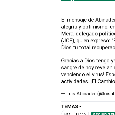
El mensaje de Abinade
alegría y optimismo, e
Mera, delegado polític
(JCE), quien expresó: “
Dios tu total recuperac
Gracias a Dios tengo ya
sangre de hoy revelan 
venciendo el virus! Esp
actividades. ¡El Cambi
— Luis Abinader (@luisa
TEMAS -
POLÍTICA
SEGUIR TE