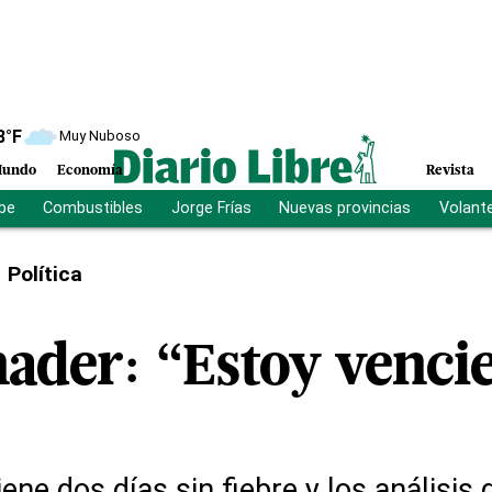
8
°F
Muy Nuboso
undo
Economía
Revista
ibe
Combustibles
Jorge Frías
Nuevas provincias
Volant
Política
nader: “Estoy venci
ne dos días sin fiebre y los análisis