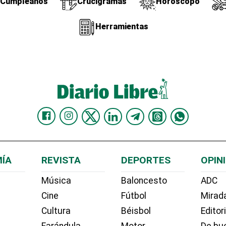
Cumpleaños
Crucigramas
Horóscopo
Herramientas
ÍA
REVISTA
DEPORTES
OPIN
Música
Baloncesto
ADC
Cine
Fútbol
Mirada
Cultura
Béisbol
Editor
Farándula
Motor
De bue