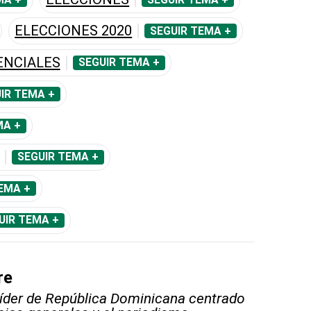
ELECCIONES 2020
SEGUIR TEMA +
ENCIALES
SEGUIR TEMA +
IR TEMA +
MA +
SEGUIR TEMA +
EMA +
UIR TEMA +
re
líder de República Dominicana centrado