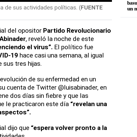
basu
 de sus actividades políticas. (
FUENTE
un m
ial del opositor
Partido Revolucionario
Abinader
, reveló la noche de este
enciendo el virus”.
El político fue
VID-19
hace casi una semana, al igual
sus tres hijas.
la evolución de su enfermedad en un
u cuenta de Twitter @luisabinader, en
ene dos días sin fiebre y que las
ue le practicaron este día
“revelan una
 aspectos”.
al dijo que
“espera volver pronto a la
tividades.