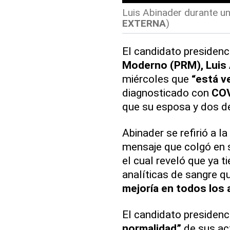
Luis Abinader durante una
EXTERNA
)
El candidato presidenc
Moderno (PRM), Luis 
miércoles que
“está v
diagnosticado con
CO
que su esposa y dos de 
Abinader se refirió a 
mensaje que colgó en s
el cual reveló que ya ti
analíticas de sangre q
mejoría en todos los
El candidato presidenci
normalidad”
de sus ac