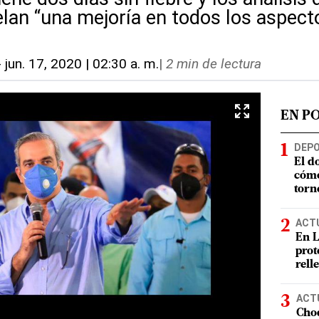
elan “una mejoría en todos los aspect
-
jun. 17, 2020 | 02:30 a. m.
|
2 min de lectura
EN P
DEP
El d
cómo
torn
ACT
En L
prot
rell
ACT
Choq