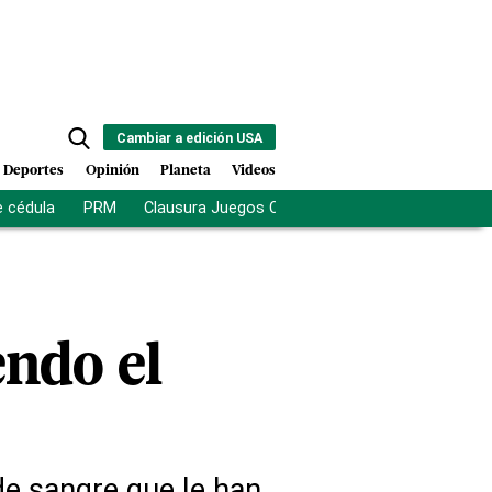
Cambiar a edición USA
Deportes
Opinión
Planeta
Videos
e cédula
PRM
Clausura Juegos Centroamericanos
De la Es
endo el
 de sangre que le han