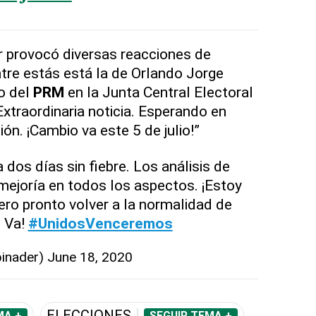
r provocó diversas reacciones de
ntre estás está la de Orlando Jorge
o del
PRM
en la Junta Central Electoral
Extraordinaria noticia. Esperando en
ión. ¡Cambio va este 5 de julio!”
 dos días sin fiebre. Los análisis de
mejoría en todos los aspectos. ¡Estoy
ero pronto volver a la normalidad de
o Va!
#UnidosVenceremos
binader)
June 18, 2020
ELECCIONES
MA +
SEGUIR TEMA +