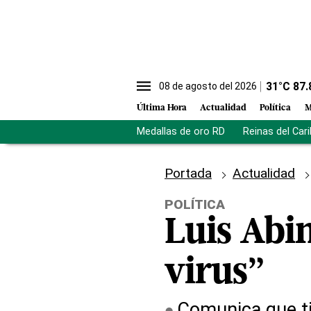
31
°C
87.
08 de agosto del 2026
Última Hora
Actualidad
Política
M
Medallas de oro RD
Reinas del Car
Portada
Actualidad
POLÍTICA
Luis Abi
virus”
Comunica que tie