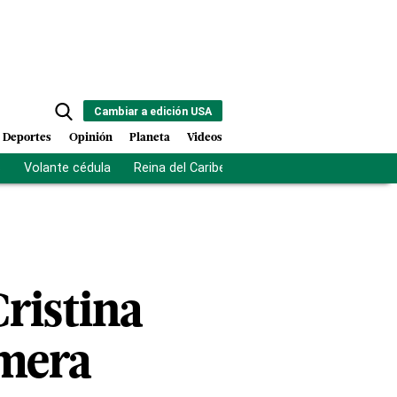
Cambiar a edición USA
Deportes
Opinión
Planeta
Videos
s
Volante cédula
Reina del Caribe
Clausura Juegos Centro
ristina
imera