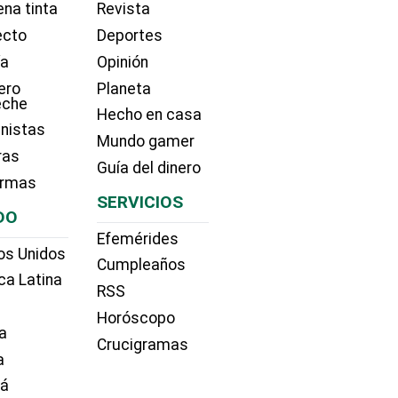
na tinta
Revista
ecto
Deportes
ía
Opinión
ero
Planeta
eche
Hecho en casa
nistas
Mundo gamer
ras
Guía del dinero
irmas
SERVICIOS
DO
Efemérides
os Unidos
Cumpleaños
ca Latina
RSS
Horóscopo
a
Crucigramas
a
dá