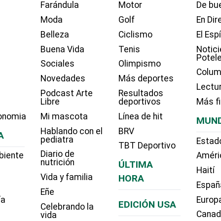
Farándula
Motor
De bue
Moda
Golf
En Dir
Belleza
Ciclismo
El Esp
Buena Vida
Tenis
Notici
Potel
Sociales
Olimpismo
Colum
Novedades
Más deportes
Lectu
Podcast Arte
Resultados
Libre
deportivos
Más f
onomia
Mi mascota
Línea de hit
MUN
Hablando con el
BRV
A
pediatra
Estad
TBT Deportivo
Diario de
biente
Améri
nutrición
ÚLTIMA
Haití
Vida y familia
HORA
Españ
Eñe
ía
Europ
EDICIÓN USA
Celebrando la
Cana
vida