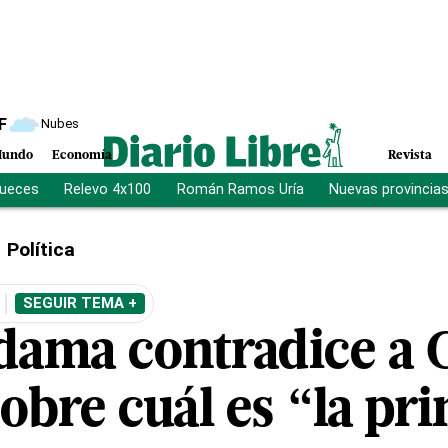
F
Nubes
undo
Economía
Revista
jueces
Relevo 4x100
Román Ramos Uría
Nuevas provincia
Política
SEGUIR TEMA +
dama contradice a C
obre cuál es “la pr