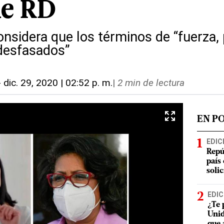
de RD
onsidera que los términos de “fuerza,
 desfasados”
-
dic. 29, 2020 | 02:52 p. m.
|
2 min de lectura
EN P
EDIC
Repú
país
soli
EDIC
¿Te 
Unid
que 