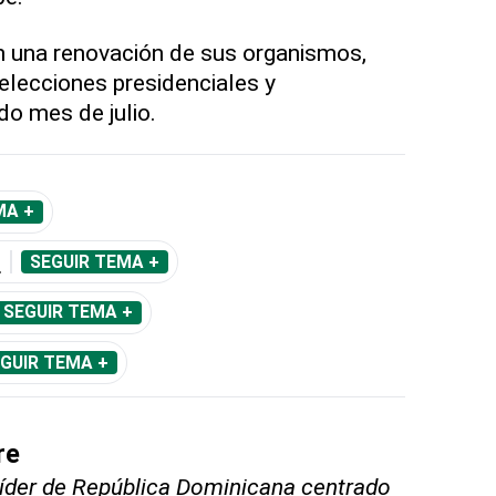
n una renovación de sus organismos,
elecciones presidenciales y
o mes de julio.
MA +
S
SEGUIR TEMA +
SEGUIR TEMA +
GUIR TEMA +
re
líder de República Dominicana centrado