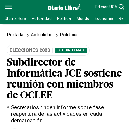
Edición USA
Última Hora
Actualidad
Política
Mundo
Economía
Revis
Portada
Actualidad
Política
ELECCIONES 2020
SEGUIR TEMA +
Subdirector de
Informática JCE sostiene
reunión con miembros
de OCLEE
Secretarios rinden informe sobre fase
reapertura de las actividades en cada
demarcación