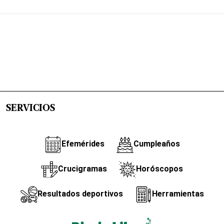
SERVICIOS
Efemérides
Cumpleaños
Crucigramas
Horóscopos
Resultados deportivos
Herramientas