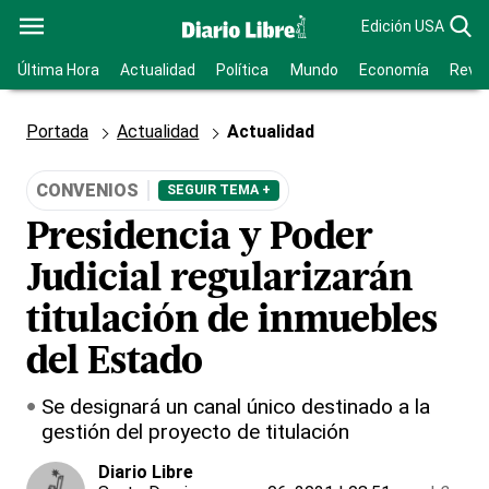
Edición USA
Última Hora
Actualidad
Política
Mundo
Economía
Revis
Portada
Actualidad
Actualidad
CONVENIOS
SEGUIR TEMA +
Presidencia y Poder
Judicial regularizarán
titulación de inmuebles
del Estado
Se designará un canal único destinado a la
gestión del proyecto de titulación
Diario Libre