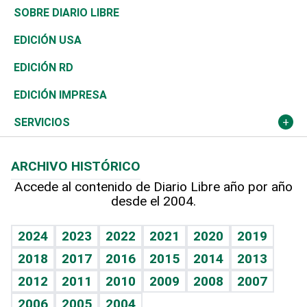
José Boquete
Asia
Consumo
Belleza
Golf
De buena tinta
Clima
Mundo
SOBRE DIARIO LIBRE
Reportajes
África
Vivienda
Buena Vida
Ciclismo
En Directo
Tecnología
Economía
EDICIÓN USA
Ocenanía
Telecom.
Sociales
Tenis
El Espía
Historia
Revista
EDICIÓN RD
Caribe
Global y variable
Novedades
Olimpismo
Noticiero Poteleche
Martes de tecnología
Deportes
EDICIÓN IMPRESA
Resto del mundo
Economía personal
Podcast Arte Libre
Más deportes
Columnistas
Cambio climático
Opinión
SERVICIOS
Macroeconomía
Mi mascota
Resultados deportivos
Lecturas
Planeta
Efemérides
ARCHIVO HISTÓRICO
Hablando con el pediatra
Línea de hit
Más firmas
Hecho en casa
Cumpleaños
Accede al contenido de Diario Libre año por año
desde el 2004.
Diario de nutrición
BRV
Mundo gamer
RSS
Vida y familia
TBT Deportivo
Guía del dinero
Horóscopos
2024
2023
2022
2021
2020
2019
Eñe
2018
2017
2016
2015
2014
2013
Crucigramas
2012
2011
2010
2009
2008
2007
Celebrando la vida
2006
2005
2004