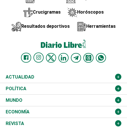
Crucigramas
Horóscopos
Resultados deportivos
Herramientas
ACTUALIDAD
Nacional
POLÍTICA
Ciudad
Partidos
MUNDO
Educación
JCE
Estados Unidos
ECONOMÍA
Salud
TSE
América Latina
Finanzas
REVISTA