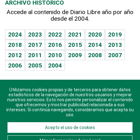
ARCHIVO HISTÓRICO
Hablando con el pediatra
Línea de hit
Más firmas
Hecho en casa
Cumpleaños
Accede al contenido de Diario Libre año por año
desde el 2004.
Diario de nutrición
BRV
Mundo gamer
RSS
Vida y familia
TBT Deportivo
Guía del dinero
Horóscopos
2024
2023
2022
2021
2020
2019
Eñe
2018
2017
2016
2015
2014
2013
Crucigramas
2012
2011
2010
2009
2008
2007
Celebrando la vida
2006
2005
2004
Sin complejos
En pocas palabras
Utilizamos cookies propias y de terceros para obtener datos
Descarga nuestras aplicaciones para Android, iOS y
Escuchando al corazón
estadísticos de la navegación de nuestros usuarios y mejorar
sistema Huawei.
nuestros servicios. Esto nos permite personalizar el contenido
que ofrecemos y mostrar publicidad relacionada a sus
Economía Personal
intereses. Si continúa navegando, consideramos que acepta su
uso.
Consulta Libre
Acepto el uso de cookies
© 2021 Diario Libre, todos los derechos reservados.
Consulta el
Aviso Legal
. Ponte en
Contacto
con