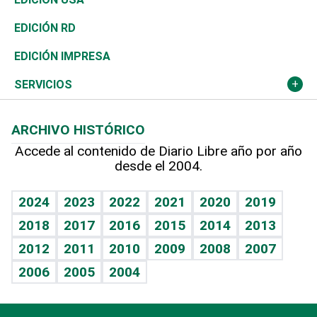
Ocenanía
Telecom.
Sociales
Tenis
El Espía
Historia
Revista
EDICIÓN RD
Caribe
Global y variable
Novedades
Olimpismo
Noticiero Poteleche
Martes de tecnología
Deportes
EDICIÓN IMPRESA
Resto del mundo
Economía personal
Podcast Arte Libre
Más deportes
Columnistas
Cambio climático
Opinión
SERVICIOS
Macroeconomía
Mi mascota
Resultados deportivos
Lecturas
Planeta
Efemérides
ARCHIVO HISTÓRICO
Hablando con el pediatra
Línea de hit
Más firmas
Hecho en casa
Cumpleaños
Accede al contenido de Diario Libre año por año
desde el 2004.
Diario de nutrición
BRV
Mundo gamer
RSS
Vida y familia
TBT Deportivo
Guía del dinero
Horóscopos
2024
2023
2022
2021
2020
2019
Eñe
2018
2017
2016
2015
2014
2013
Crucigramas
2012
2011
2010
2009
2008
2007
Celebrando la vida
2006
2005
2004
Sin complejos
En pocas palabras